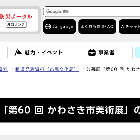
防災ポータル
外部リンク
Language
よくある質問
FAQ
AIチャッ
て
魅力・イベント
事業者
資料
報道発表資料（市民文化局）
公募展「第60 回 か
「第60 回 かわさき市美術展」