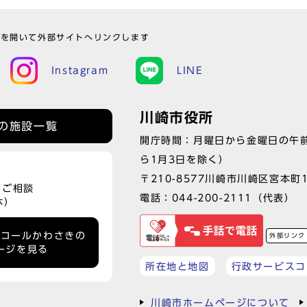
ウを開いて外部サイトへリンクします
Instagram
LINE
川崎市役所
の施設一覧
開庁時間：月曜日から金曜日の午前
ら1月3日を除く）
〒210-8577川崎市川崎区宮本町
、ご相談
電話：
044-200-2111
（代表）
休）
ーコールかわさきの
外部リンク
ージを見る
所在地と地図
行政サービスコ
川崎市ホームページについて