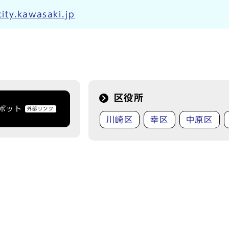
ty.kawasaki.jp
区役所
トボット
外部リンク
川崎区
幸区
中原区