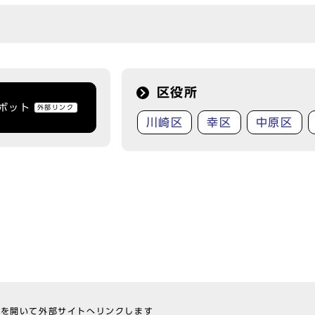
区役所
トボット
外部リンク
川崎区
幸区
中原区
ウを開いて外部サイトへリンクします