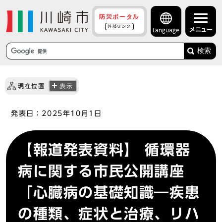
防災ポータル
外部リンク
メニュー
Language
検索
現在位置
表示
発表日：
2025年10月1日
【報道発表資料】 循環器
病に関する市民公開講座
「心臓病の基礎知識―疾患
の種類、症状と治療、リハ