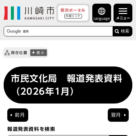
防災ポータル
外部リンク
メニュー
Language
検索
現在位置
表示
市民文化局 報道発表資料
（2026年1月）
前月
翌月
報道発表資料を検索