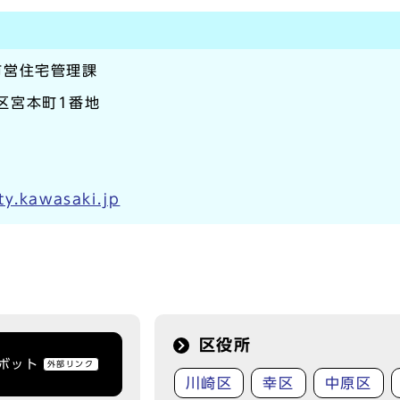
市営住宅管理課
崎区宮本町1番地
y.kawasaki.jp
区役所
トボット
外部リンク
川崎区
幸区
中原区