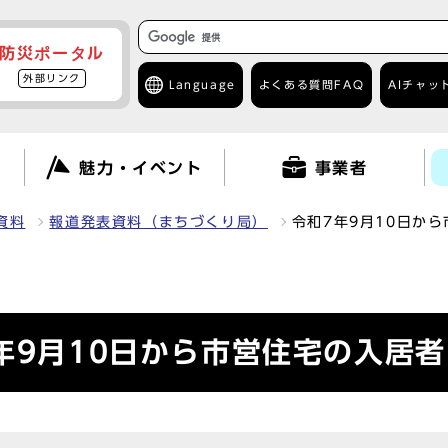
防災ポータル
外部リンク
Language
よくある質問
FAQ
AIチャッ
て
魅力・イベント
事業者
資料
報道発表資料（まちづくり局）
令和7年9月10日か
年9月10日から市営住宅の入居