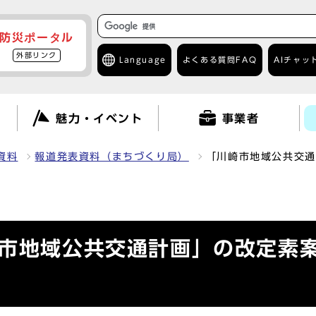
防災ポータル
外部リンク
Language
よくある質問
FAQ
AIチャッ
て
魅力・イベント
事業者
資料
報道発表資料（まちづくり局）
「川崎市地域公共交通
崎市地域公共交通計画」の改定素