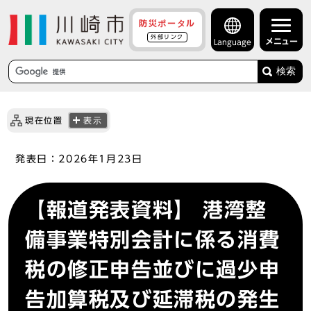
防災ポータル
外部リンク
メニュー
Language
検索
現在位置
表示
発表日：
2026年1月23日
【報道発表資料】 港湾整
備事業特別会計に係る消費
税の修正申告並びに過少申
告加算税及び延滞税の発生