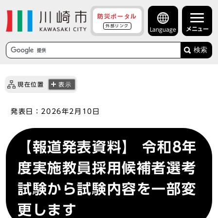
防災ポータル
外部リンク
メニュー
Language
検索
現在位置
表示
発表日：
2026年2月10日
【報道発表資料】 令和8年
度実施教員採用候補者選考
試験から試験内容を一部変
更します