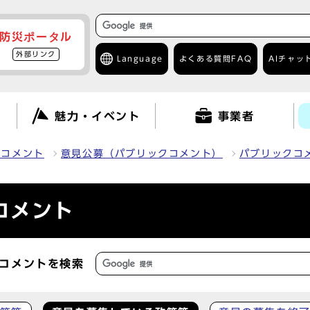
防災ポータル
外部リンク
Language
よくある質問
FAQ
AIチャッ
て
魅力・イベント
事業者
クコメント
意見公募（パブリックコメント）
パブリックコ
コメント
コメントを検索