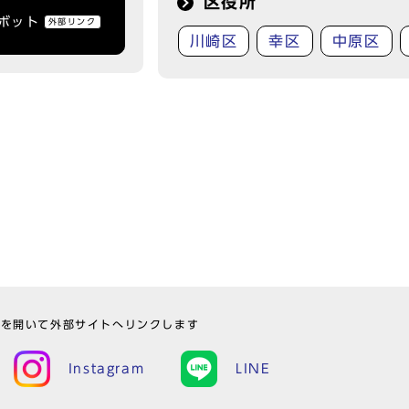
区役所
トボット
外部リンク
川崎区
幸区
中原区
ウを開いて外部サイトへリンクします
Instagram
LINE