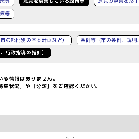
策等
意見を募集している政策等
意見の募集を終
策等
、市の部門別の基本計画など）
条例等（市の条例、規則
準、行政指導の指針）
いる情報はありません。
募集状況」や「分類」をご確認ください。