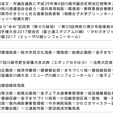
原成文・市議会議長に平成29年第4回川崎市議会定例会日程等申
神奈川港運協会会長ら▽酒井港湾局長▽環境局▽教育委員会事務
都県市のきらりと光る産業技術表彰（相模女子大学グリーンホー
チュリー相模大野）
はら“ゆめ”区民祭（等々力緑地）▽第50回神奈川青少年指導員
選手権大会2017閉会式（富士通スタジアム川崎）▽かわさきジャ
計画2017（ミューザ川崎シンフォニーホール）
澤環境局長▽鈴木市民文化局長▽環境局▽総務企画局▽金子まち
67回川崎市更生保護大会式典（エポックなかはら）▽法務大臣
務企画局▽経済労働局▽健康福祉局▽まちづくり局▽建設緑政局
究協議会川崎大会（ミューザ川崎シンフォニーホール）▽金子上
倉建設緑政局長
教育次長▽総務企画局▽金子上下水道事業管理者▽成田健康福祉
オ番組収録▽金子まちづくり局長▽小田嶋宮前区長▽堀地 徹・
政局▽堀内病院事業管理者▽今井病院局長▽かわさきマイスター
立労働会館）▽三浦副市長▽原田経済労働局長