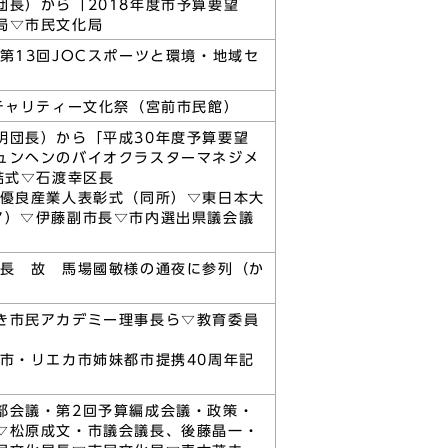
長）から「2018年度市予算要望
局▽市民文化局
第13回JOCスポーツと環境・地域セ
チャリティー文化祭（宮前市民館）
明団長）から「平成30年度予算要望
ュンヘンのバイオクラスターマネジメ
結式▽石渡幸区長
所優良産業人表彰式（同所）▽東日本大
ア）▽伊藤副市長▽市内選出県議会議
会長 故 馬場國敏様の通夜に参列（か
き市民アカデミー理事長ら▽教育委員
市・リエカ市姉妹都市提携40周年記
部会議・第2回予算編成会議・政策・
▽松原成文・市議会議長、後藤晶一・