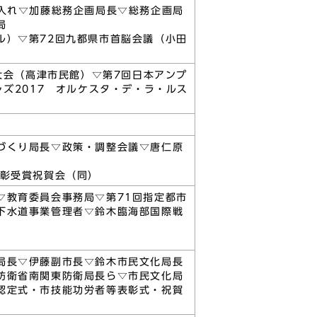
入れ▽加藤総務企画局長▽総務企画局
局
ル）▽第72回九都県市首脳会議（小田
大会（高津市民館）▽第7回日本アンプ
ズ2017 オルケスタ・デ・ラ・ルス
づくり局長▽政策・調整会議▽唐仁原
表彰受賞祝賀会（同）
▽教育委員会事務局▽第71回指定都市
下水道事業管理者▽鈴木臨海部国際戦
局長▽伊藤副市長▽鈴木市民文化局長
防衛省南関東防衛局長ら▽市民文化局
認定式・市技能功労者等表彰式・祝賀