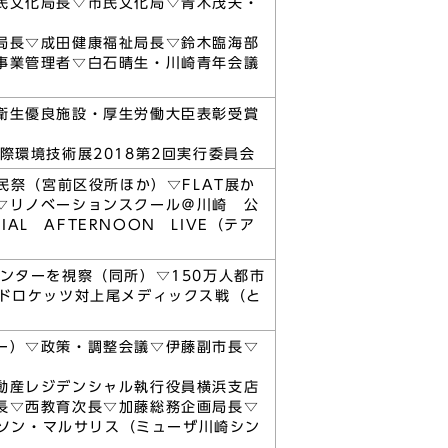
民文化局長▽市民文化局▽青木茂夫・
局長▽成田健康福祉局長▽鈴木臨海部
事業管理者▽白石晴生・川崎青年会議
衛生優良施設・厚生労働大臣表彰受賞
際環境技術展2018第2回実行委員会
民祭（宮前区役所ほか）▽FLAT展か
▽リノベーションスクール＠川崎 公
AL AFTERNOON LIVE（テア
）
ンターを視察（同所）▽150万人都市
ッドロケッツ対上尾メディックス戦（と
ー）▽政策・調整会議▽伊藤副市長▽
動産レジデンシャル執行役員横浜支店
長▽西教育次長▽加藤総務企画局長▽
イソン・マルサリス（ミューザ川崎シン