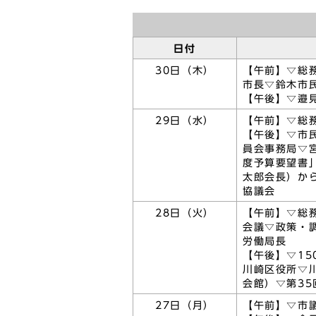
日付
30日（木）
【午前】▽総
市長▽鈴木市
【午後】▽邉
29日（水）
【午前】▽総
【午後】▽市
員会事務局▽
度予算要望書
太郎会長）か
協議会
28日（火）
【午前】▽総
会議▽政策・
労働局長
【午後】▽1
川崎区役所▽
会館）▽第35
27日（月）
【午前】▽市