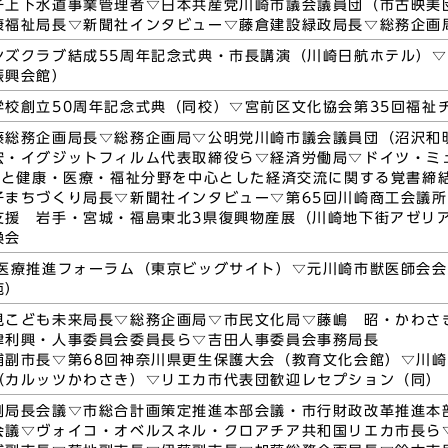
子上下水道事業管理者▽日本共産党川崎市議会議員団（市古映美団
康福祉局長▽新聞社インタビュー▽藤倉建設緑政局長▽総務企画
ンズクラブ結成55周年記念式典・市長講演（川崎日航ホテル）▽
振興会館）
学校創立50周年記念式典（同校）▽宮前区文化協会第35回福祉
藤総務企画局長▽総務企画局▽公明党川崎市議会議員団（沼沢和
宏・イグジットフィルム代表取締役ら▽経済労働局▽ドイツ・ミ
oMと健康・医療・福祉分野を中心とした経済交流に関する覚書締
子まちづくり局長▽新聞社インタビュー▽第65回川崎商工会議
支援 岩手・宮城・福島東北3県復興物産展（川崎地下街アゼリ
換会
宅医療推進フォーラム（東京ビッグサイト）▽元川崎市獣医師会
苑）
見こども未来局長▽総務企画局▽市民文化局▽藤嶋 昭・かわさ
津利興・人事委員会委員長ら▽吉田人事委員会事務局長
浦副市長▽第68回神奈川県更生保護大会（教育文化会館）▽川崎
（カルッツかわさき）▽リエカ市代表団歓迎レセプション（同）
例局長会議▽市総合計画策定推進本部会議・市行財政改革推進本
会議▽ヴォイコ・オベルスネル・クロアチア共和国リエカ市長ら