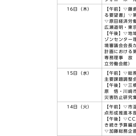
16日（木）
【午前】▽藤
る要望書」▽
▽原田経済労
広瀬道明・東
【午後】▽地
ゾンセンター
境審議会会長
計画における
専務理事 故
立労働会館）
15日（水）
【午前】▽総
主要課題調整
【午後】▽三
原 悟・川崎
災害防止研究
14日（火）
【午前】▽市
点形成推進本
【午後】▽C
き続き予算編
▽加藤総務企