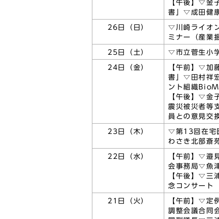
【午後】▽金
書」▽成田健
26日（日）
▽川崎ライオ
ミナー（産業
25日（土）
▽市立菅生小
24日（金）
【午前】▽加
書」▽田村祥
ント組織Bi
【午後】▽金
震災被災者等
員との意見交
23日（木）
▽第13回在
わさき北部斎
22日（水）
【午前】▽邉
会事務局▽魚
【午後】▽三
念コンサート
21日（火）
【午前】▽定
調整会議合同