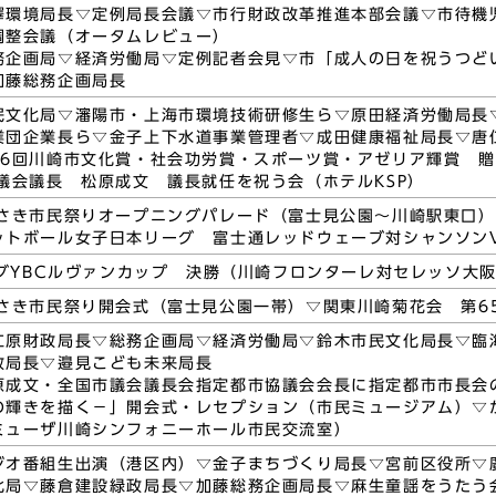
澤環境局長▽定例局長会議▽市行財政改革推進本部会議▽市待機
調整会議（オータムレビュー）
務企画局▽経済労働局▽定例記者会見▽市「成人の日を祝うつど
加藤総務企画局長
民文化局▽瀋陽市・上海市環境技術研修生ら▽原田経済労働局長
業団企業長ら▽金子上下水道事業管理者▽成田健康福祉局長▽唐
46回川崎市文化賞・社会功労賞・スポーツ賞・アゼリア輝賞 
議会議長 松原成文 議長就任を祝う会（ホテルKSP）
わさき市民祭りオープニングパレード（富士見公園～川崎駅東口）
ットボール女子日本リーグ 富士通レッドウェーブ対シャンソン
ーグYBCルヴァンカップ 決勝（川崎フロンターレ対セレッソ大阪
わさき市民祭り開会式（富士見公園一帯）▽関東川崎菊花会 第6
仁原財政局長▽総務企画局▽経済労働局▽鈴木市民文化局長▽臨
政局長▽邉見こども未来局長
原成文・全国市議会議長会指定都市協議会会長に指定都市市長会
の輝きを描く－」開会式・レセプション（市民ミュージアム）▽か
ミューザ川崎シンフォニーホール市民交流室）
ジオ番組生出演（港区内）▽金子まちづくり局長▽宮前区役所▽
化局▽藤倉建設緑政局長▽加藤総務企画局長▽麻生童謡をうたう