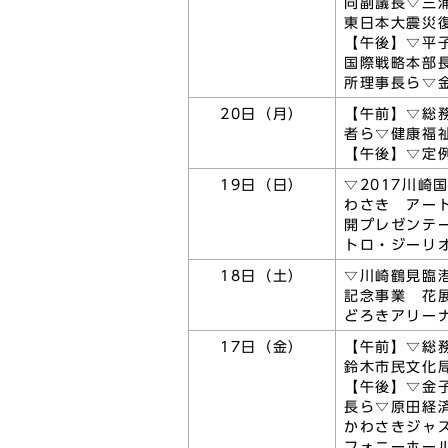
同副議長▽三
東日本大震災
【午後】▽平
国際戦略本部
所理事長ら▽
20日（月）
【午前】▽総
者ら▽健康福
【午後】▽定
19日（日）
▽2017川崎
わさき アー
開プレゼンテー
トロ・ジーリ
18日（土）
▽川崎鶴見臨
記念事業 花
どろきアリー
17日（金）
【午前】▽総
鈴木市民文化
【午後】▽金
長ら▽原田経
かわさきジャズ
フォニーホー