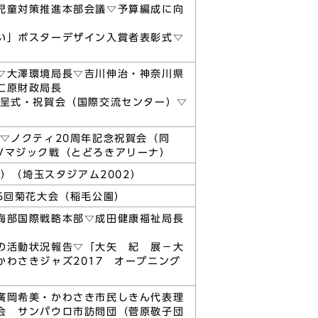
児童対策推進本部会議▽予算編成に向
い」ポスターデザイン入賞者表彰式▽
▽大澤環境局長▽吉川伸治・神奈川県
仁原財政局長
贈呈式・祝賀会（国際交流センター）▽
▽ノクティ20周年記念祝賀会（同
Vマジック戦（とどろきアリーナ）
）（埼玉スタジアム2002）
5回菊花大会（稲毛公園）
海部国際戦略本部▽成田健康福祉局長
の活動状況報告▽「大矢 紀 展－大
わさきジャズ2017 オープニング
廣岡希美・かわさき市民しきん代表理
会 サンパウロ市訪問団（菅原敬子団