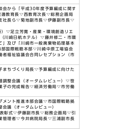
談会から「平成30年度予算編成に関す
渡邊教育長▽西教育次長▽総務企画局
支社長ら▽菊地副市長▽伊藤副市長▽
所）▽足立芳寛・産業・環境創造リエ
議（川崎日航ホテル）▽藤井修二・市環
て」及び「川崎市一般廃棄物処理基本
海部国際戦略本部▽川崎中原工場協会
働者福祉協議会合同レセプション（市
子まちづくり局長▽予算編成に向けた
題調整会議（オータムレビュー）▽笹
菓子の完成報告▽経済労働局▽市労働
ブメント推進本部会議▽市国際戦略拠
整会議（オータムレビュー）
賞表彰式▽伊藤副市長▽総務企画局▽引
業管理者▽今井病院局長▽三浦副市長