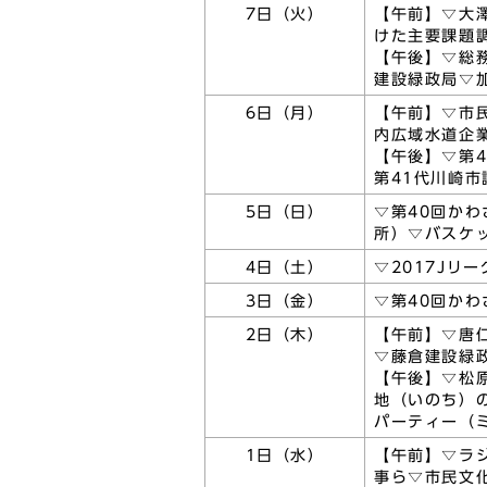
7日（火）
【午前】▽大
けた主要課題
【午後】▽総
建設緑政局▽
6日（月）
【午前】▽市
内広域水道企
【午後】▽第
第41代川崎市
5日（日）
▽第40回か
所）▽バスケ
4日（土）
▽2017Jリ
3日（金）
▽第40回か
2日（木）
【午前】▽唐
▽藤倉建設緑
【午後】▽松
地（いのち）
パーティー（
1日（水）
【午前】▽ラ
事ら▽市民文