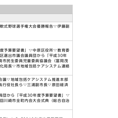
暦軟式野球選手権大会優勝報告▽伊藤副
年度予算要望書」▽中原区役所▽教育委
区選出市議会議員団から「平成30年
崎市民生委員児童委員協議会（冨岡茂
文化局長▽市地域包括ケアシステム連絡
会議▽地域包括ケアシステム推進本部
執行役社長ら▽三浦副市長▽原田経済
員団から「平成30年度予算要望書」▽
2回川崎市全町内会大会式典（総合自治