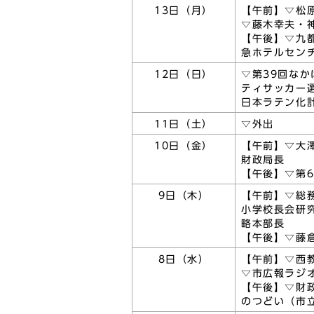
13日（月）
【午前】▽松
▽藤木幸夫・
【午後】▽九
急ホテルセン
12日（日）
▽第39回なか
ティサッカー
日本ラテン化
11日（土）
▽外出
10日（金）
【午前】▽大
財政局長
【午後】▽第
9日（木）
【午前】▽総
小学校長会研
略本部長
【午後】▽藤
8日（水）
【午前】▽西
▽市広報ラジ
【午後】▽財
のつどい（市