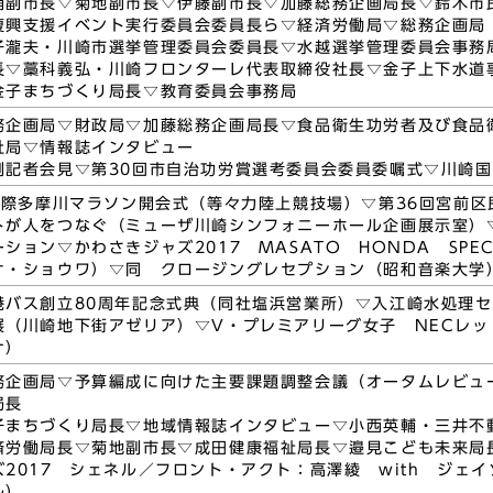
浦副市長▽菊地副市長▽伊藤副市長▽加藤総務企画局長▽鈴木市
復興支援イベント実行委員会委員長ら▽経済労働局▽総務企画局
子瀧夫・川崎市選挙管理委員会委員長▽水越選挙管理委員会事務
長▽藁科義弘・川崎フロンターレ代表取締役社長▽金子上下水道
金子まちづくり局長▽教育委員会事務局
務企画局▽財政局▽加藤総務企画局長▽食品衛生功労者及び食品
祉局▽情報誌インタビュー
例記者会見▽第30回市自治功労賞選考委員会委員委嘱式▽川崎国
国際多摩川マラソン開会式（等々力陸上競技場）▽第36回宮前区
トが人をつなぐ（ミューザ川崎シンフォニーホール企画展示室）
ション▽かわさきジャズ2017 MASATO HONDA SPECI
オ・ショウワ）▽同 クロージングレセプション（昭和音楽大学
港バス創立80周年記念式典（同社塩浜営業所）▽入江崎水処理セ
展（川崎地下街アゼリア）▽V・プレミアリーグ女子 NECレ
ナ）
務企画局▽予算編成に向けた主要課題調整会議（オータムレビュ
局長
子まちづくり局長▽地域情報誌インタビュー▽小西英輔・三井不
済労働局長▽菊地副市長▽成田健康福祉局長▽邉見こども未来局
2017 シェネル／フロント・アクト：高澤綾 with ジェ
ル）