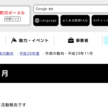
防災ポータル
外部リンク
Language
よくある質問
FAQ
AIチャッ
て
魅力・イベント
事業者
長の動向
平成29年度
市長の動向・平成29年11月
1月
な活動報告です