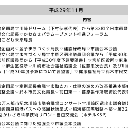
平成29年11月
内容
務企画局▽川崎ドリーム（下村弘孝代表）から第33回全日本還
民文化局長▽かわさきパラムーブメント推進フォーラム
見こども未来局長
務企画局▽金子まちづくり局長▽建設緑政局▽市議会本会議
民文化局▽まちづくり局▽中原区選出議員団会議から「平成30
宮前区議員団から「平成30年度予算要望書」▽宮前区役所▽麻生
」▽麻生区役所▽川崎市社会福祉協議会（佐藤忠次会長）及び川
ら「平成30年度予算について要望書」▽健康福祉局▽鈴木市民
務企画局▽定例局長会議▽市働き方・仕事の進め方改革推進本部
調整会議▽鈴木市民文化局長▽前田東一・荏原製作所取締役代表
50万人都市記念川崎市議会議場コンサート▽川崎区選出市議会議
川崎鶴見臨港バスへの感謝状贈呈式▽臨海部国際戦略本部▽第3
回かわさき科学技術サロン・自由交流会（ホテルKSP）
議会本会議に向けた勉強会▽市議会本会議