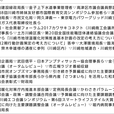
倉建設緑政局長▽金子上下水道事業管理者▽高津区市議会議員懇
第8回川崎市姉妹友好都市国際教育交流シンポジウム参加者ら▽
働局長▽市民文化局▽阿久津義一・東京電力パワーグリッド川崎
京ガス代表取締役社長ら
域・社会貢献フォーラム2017カワサキコネクト（川崎商工会議
理事長ら▽土方川崎区長▽第20回全国技能職団体連絡協議会会
から「川崎市地球温暖化対策推進基本計画の改定の考え方につい
第2期行動計画策定の考え方について」答申▽大澤環境局長▽臨
 齊木幸雄様の通夜に参列（川崎区内）▽川崎地域連合・川崎労
務企画局▽武田信平・日本アンプティサッカー協会理事長ら▽金
会議（オータムレビュー）▽市広報ラジオ番組収録
橋市民オンブズマン事務局長▽引き続き予算編成に向けた主要課
市菓子協議会青年部長らから県内産「さつまいも」を活用した和
集会表彰式▽財政局
温暖化対策庁内推進本部会議▽定例局長会議▽かわさきパラムー
部会議・政策・調整会議合同会議▽予算編成に向けた主要課題調
C川崎エコ会議シンポジウム・第6回スマートライフスタイル大
成に向けた主要課題調整会議（オータムレビュー）▽堀内病院事
画局長