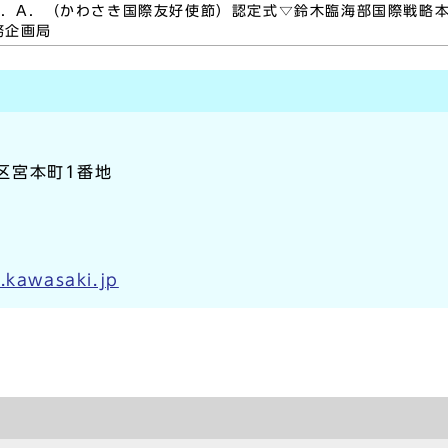
．F．A．（かわさき国際友好使節）認定式▽鈴木臨海部国際戦略
務企画局
崎区宮本町1番地
.kawasaki.jp