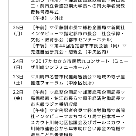
会頭ら（同所）▽藤倉建設緑政局長▽美田誠
二・前市立看護短期大学長への同大学名誉教
授称号授与式
【午後】▽外出
25日
【午前】▽伊藤副市長▽総務企画局▽新聞社
（月）
インタビュー▽指定都市市長会 社会保障・
文化・教育部会（都市センターホテル）
【午後】▽第44回指定都市市長会議（同）▽
先進自治研究会・懇親会（中央区内）
24日
▽2017かわさき市民第九コンサート（ミュー
（日）
ザ川崎シンフォニーホール）
23日
▽川崎市名誉市民推薦審議会▽地域の寺子屋
（土）
推進フォーラム（中原区役所）
22日
【午前】▽総務企画局▽加藤総務企画局長▽
（金）
高橋都彦・狛江市長ら▽原田経済労働局長▽
市広報ラジオ番組収録
【午後】▽定例記者会見▽経済労働局▽新聞
社インタビュー▽まちづくり局▽日本ボーイ
スカウト川崎地区協議会及びガールスカウト
川崎市連絡会から年末助け合い募金の寄贈▽
邉見こども未来局長