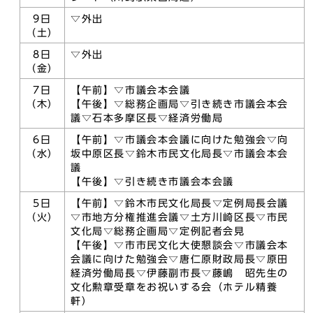
9日
▽外出
（土）
8日
▽外出
（金）
7日
【午前】▽市議会本会議
（木）
【午後】▽総務企画局▽引き続き市議会本会
議▽石本多摩区長▽経済労働局
6日
【午前】▽市議会本会議に向けた勉強会▽向
（水）
坂中原区長▽鈴木市民文化局長▽市議会本会
議
【午後】▽引き続き市議会本会議
5日
【午前】▽鈴木市民文化局長▽定例局長会議
（火）
▽市地方分権推進会議▽土方川崎区長▽市民
文化局▽総務企画局▽定例記者会見
【午後】▽市市民文化大使懇談会▽市議会本
会議に向けた勉強会▽唐仁原財政局長▽原田
経済労働局長▽伊藤副市長▽藤嶋 昭先生の
文化勲章受章をお祝いする会（ホテル精養
軒）