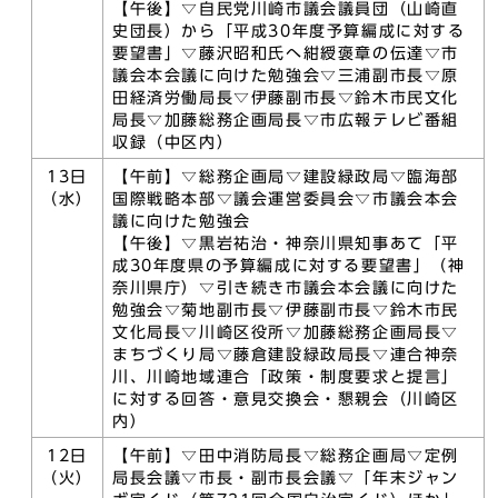
【午後】▽自民党川崎市議会議員団（山崎直
史団長）から「平成30年度予算編成に対する
要望書」▽藤沢昭和氏へ紺綬褒章の伝達▽市
議会本会議に向けた勉強会▽三浦副市長▽原
田経済労働局長▽伊藤副市長▽鈴木市民文化
局長▽加藤総務企画局長▽市広報テレビ番組
収録（中区内）
13日
【午前】▽総務企画局▽建設緑政局▽臨海部
（水）
国際戦略本部▽議会運営委員会▽市議会本会
議に向けた勉強会
【午後】▽黒岩祐治・神奈川県知事あて「平
成30年度県の予算編成に対する要望書」（神
奈川県庁）▽引き続き市議会本会議に向けた
勉強会▽菊地副市長▽伊藤副市長▽鈴木市民
文化局長▽川崎区役所▽加藤総務企画局長▽
まちづくり局▽藤倉建設緑政局長▽連合神奈
川、川崎地域連合「政策・制度要求と提言」
に対する回答・意見交換会・懇親会（川崎区
内）
12日
【午前】▽田中消防局長▽総務企画局▽定例
（火）
局長会議▽市長・副市長会議▽「年末ジャン