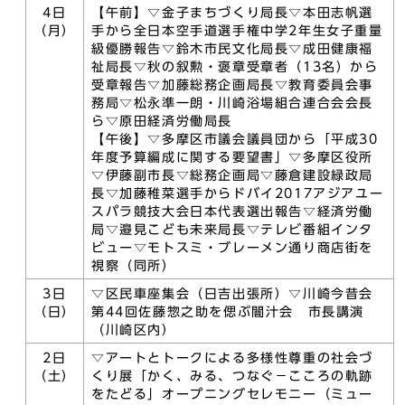
4日
【午前】▽金子まちづくり局長▽本田志帆選
（月）
手から全日本空手道選手権中学2年生女子重量
級優勝報告▽鈴木市民文化局長▽成田健康福
祉局長▽秋の叙勲・褒章受章者（13名）から
受章報告▽加藤総務企画局長▽教育委員会事
務局▽松永準一朗・川崎浴場組合連合会会長
ら▽原田経済労働局長
【午後】▽多摩区市議会議員団から「平成30
年度予算編成に関する要望書」▽多摩区役所
▽伊藤副市長▽総務企画局▽藤倉建設緑政局
長▽加藤稚菜選手からドバイ2017アジアユー
スパラ競技大会日本代表選出報告▽経済労働
局▽邉見こども未来局長▽テレビ番組インタ
ビュー▽モトスミ・ブレーメン通り商店街を
視察（同所）
3日
▽区民車座集会（日吉出張所）▽川崎今昔会
（日）
第44回佐藤惣之助を偲ぶ闇汁会 市長講演
（川崎区内）
2日
▽アートとトークによる多様性尊重の社会づ
（土）
くり展「かく、みる、つなぐ－こころの軌跡
をたどる」オープニングセレモニー（ミュー