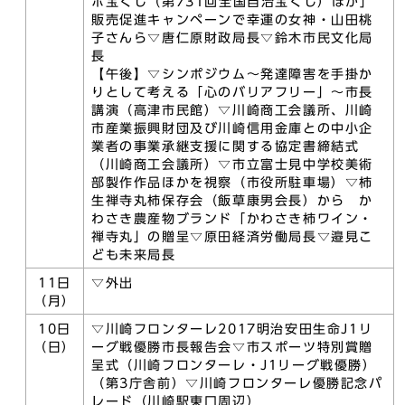
ボ宝くじ（第731回全国自治宝くじ）ほか」
販売促進キャンペーンで幸運の女神・山田桃
子さんら▽唐仁原財政局長▽鈴木市民文化局
長
【午後】▽シンポジウム～発達障害を手掛か
りとして考える「心のバリアフリー」～市長
講演（高津市民館）▽川崎商工会議所、川崎
市産業振興財団及び川崎信用金庫との中小企
業者の事業承継支援に関する協定書締結式
（川崎商工会議所）▽市立富士見中学校美術
部製作作品ほかを視察（市役所駐車場）▽柿
生禅寺丸柿保存会（飯草康男会長）から か
わさき農産物ブランド「かわさき柿ワイン・
禅寺丸」の贈呈▽原田経済労働局長▽邉見こ
ども未来局長
11日
▽外出
（月）
10日
▽川崎フロンターレ2017明治安田生命J1リ
（日）
ーグ戦優勝市長報告会▽市スポーツ特別賞贈
呈式（川崎フロンターレ・J1リーグ戦優勝）
（第3庁舎前）▽川崎フロンターレ優勝記念パ
レード（川崎駅東口周辺）