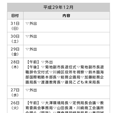
平成29年12月
日付
内容
31日
▽外出
（日）
30日
▽外出
（土）
29日
▽外出
（金）
28日
【午前】▽外出
（木）
【午後】▽菊地副市長退任式▽菊地副市長退
職辞令交付式▽川崎区役所を視察▽鈴木臨海
部国際戦略本部長▽総務企画局▽加藤総務企
画局長▽渡邊教育長▽邉見こども未来局長
27日
▽外出
（水）
26日
【午前】▽大澤環境局長▽定例局長会議▽教
（火）
育委員会事務局▽山田長満・川崎商工会議所