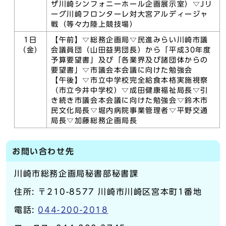
ザ川崎シンフォニーホール企画展示室）▽Jリ
ーグ川崎フロンターレ対大宮アルディージャ
戦（等々力陸上競技場）
1日
【午前】▽総務企画局▽民進みらい川崎市議
（金）
会議員団（山田益男団長）から「平成30年度
予算要望書」及び「各業界及び諸団体からの
要望書」▽市議会本会議に向けた勉強会
【午後】▽市立中学校完全給食本格実施視察
（市立今井中学校）▽成田健康福祉局長▽引
き続き市議会本会議に向けた勉強会▽鈴木市
民文化局長▽堀内病院事業管理者▽平野交通
局長▽加藤総務企画局長
お問い合わせ先
川崎市総務企画局秘書部秘書課
住所: 〒210-8577 川崎市川崎区宮本町1番地
電話:
044-200-2018