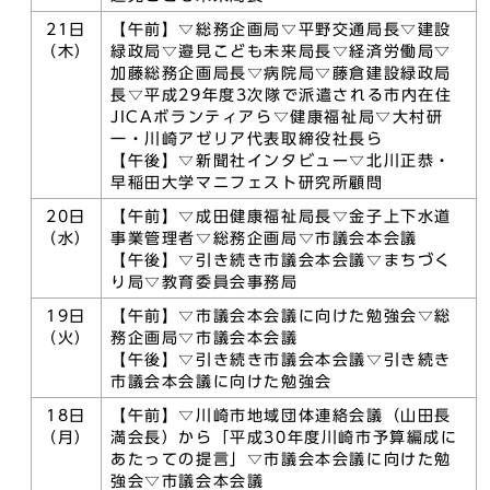
21日
【午前】▽総務企画局▽平野交通局長▽建設
（木）
緑政局▽邉見こども未来局長▽経済労働局▽
加藤総務企画局長▽病院局▽藤倉建設緑政局
長▽平成29年度3次隊で派遣される市内在住
JICAボランティアら▽健康福祉局▽大村研
一・川崎アゼリア代表取締役社長ら
【午後】▽新聞社インタビュー▽北川正恭・
早稲田大学マニフェスト研究所顧問
20日
【午前】▽成田健康福祉局長▽金子上下水道
（水）
事業管理者▽総務企画局▽市議会本会議
【午後】▽引き続き市議会本会議▽まちづく
り局▽教育委員会事務局
19日
【午前】▽市議会本会議に向けた勉強会▽総
（火）
務企画局▽市議会本会議
【午後】▽引き続き市議会本会議▽引き続き
市議会本会議に向けた勉強会
18日
【午前】▽川崎市地域団体連絡会議（山田長
（月）
満会長）から「平成30年度川崎市予算編成に
あたっての提言」▽市議会本会議に向けた勉
強会▽市議会本会議