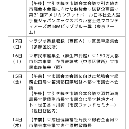
【午後】▽引き続き市議会本会議▽引き続き
市議会本会議に向けた勉強会▽総務企画局▽
第31回アメリカンフットボール日本社会人選
手権ジャパンエックスボウル富士通フロンテ
ィアーズ対IBMビッグブルー戦（東京ドー
ム）
17日
▽ラジオ番組収録（西区内）▽区民車座集会
（日）
（多摩区役所）
16日
▽市民車座集会（麻生市民館）▽150万人都
（土）
市記念事業 花展表彰式（中原区役所）▽市
民車座集会（同）
15日
【午前】▽市議会本会議に向けた勉強会▽総
（金）
務企画局▽臨海部国際戦略本部▽市議会本会
議
【午後】▽引き続き市議会本会議▽酒井港湾
局長▽伊藤副市長▽市民文化局▽越境ナイ
ト：世田谷×川崎（市民ファンドセミナー）
（世田谷区内）
14日
【午前】▽成田健康福祉局長▽総務企画局▽
（木）
市議会本会議▽唐仁原財政局長