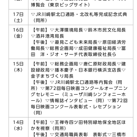
博覧会（東京ビッグサイト）
17日
▽JR川崎駅北口通路・北改札等完成記念式典
（土）
（同所）
16日
【午前】▽大澤環境局長▽鈴木市民文化局長
（金）
▽酒井港湾局長
【午後】▽邉見こども未来局長▽原田経済労
働局長▽総務企画局▽成田健康福祉局長▽冨
田 洋・ジオ・サーチ代表取締役社長ら
15日
【午前】▽総務企画局▽唐仁原財政局長▽建
（木）
設緑政局▽播本慶子・日本銀行横浜支店長▽
金子まちづくり局長
【午後】▽JR川崎駅北口通路等内覧会（同
所）▽第72回毎日映画コンクールオープニン
グセレモニー（ミューザ川崎シンフォニーホ
ール）▽情報誌インタビュー（同）▽第72回
毎日映画コンクール表彰式・レセプション
（同）
14日
【午前】▽王禅寺四ツ田特別緑地保全地区ほ
（水）
かを視察（同所）
【午後】▽交通局職員表彰 表彰式▽三橋市