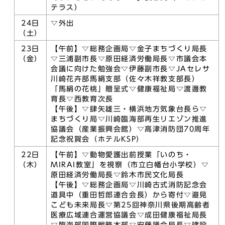
テラス）
24日
▽外出
（土）
23日
【午前】▽総務企画局▽金子まちづくり局長
（金）
▽三浦副市長▽原田経済労働局長▽市議会本
会議に向けた勉強会▽伊藤副市長▽JAセレサ
川崎花卉部馬絹支部（佐々木祥教支部長）
「馬絹の花桃」贈呈式▽健康福祉局▽渡邊教
育長▽西教育次長
【午後】▽肆矢雄三・横浜地方気象台長ら▽
まちづくり局▽川崎臨海部再生リエゾン推進
協議会（産業振興会館）▽高津消防団70周年
記念祝賀会（ホテルKSP）
22日
【午前】▽動物愛護出前授業「いのち・
（木）
MIRAI教室」を視察（市立白幡台小学校）▽
原田経済労働局長▽鈴木市民文化局長
【午後】▽総務企画局▽川崎古式消防記念会
道具中（重田哲郎連合会長）から寄付▽邉見
こども未来局長▽第25回神奈川県後期高齢者
医療広域連合運営協議会▽成田健康福祉局長