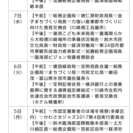
【午後】▽加藤総務企画局長▽臨海部国際戦
略本部
7日
【午前】▽総務企画局▽唐仁原財政局長▽金
（水）
子まちづくり局長▽力強い産業都市づくりに
向けた意見交換会（川崎商工会議所)
【午後】▽邉見こども未来局長▽嘉風関らか
ら大相撲川崎場所の準備状況報告▽鈴木市民
文化局長▽財政局▽経済労働局▽第24回市都
市景観形成協力者表彰式▽加藤総務企画局長
▽臨海部ビジョン有識者懇談会
6日
【午前】▽建設緑政局▽定例局長会議▽総務
（火）
企画局▽まちづくり局▽市民文化局▽嶋田
茂・富山県氷見市議会議長ら
【午後】▽定例記者会見▽横浜銀行との産業
振興に関する連携協定締結式▽川崎市全町内
会連合会市政懇談会市長講演・意見交換会
（ホテル精養軒）
5日
【午前】▽市認定農業者のほ場を視察(多摩区
（月）
内）▽かわさきジャズ2017第4回実行委員会
【午後】▽鈴木臨海部国際戦略本部長▽土方
川崎区長▽総務企画局▽宮前区役所▽経済労