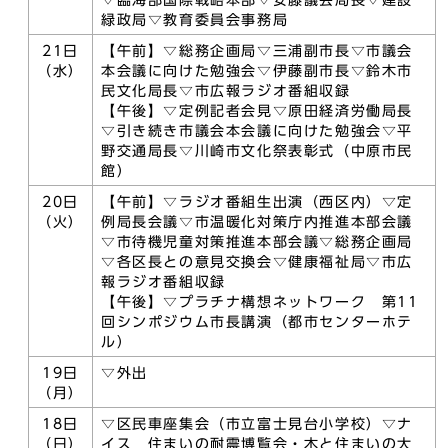
▽臨海部国際戦略本部▽安藤議会局長▽建設
緑政局▽教育委員会事務局
21日
【午前】▽総務企画局▽三浦副市長▽市議会
（水）
本会議に向けた勉強会▽伊藤副市長▽鈴木市
民文化局長▽市広報ラジオ番組収録
【午後】▽定例記者会見▽原田経済労働局長
▽引き続き市議会本会議に向けた勉強会▽平
野交通局長▽川崎市文化祭表彰式（中原市民
館）
20日
【午前】▽ラジオ番組生出演（西区内）▽定
（火）
例局長会議▽市温暖化対策庁内推進本部会議
▽市待機児童対策推進本部会議▽総務企画局
▽各区長との意見交換会▽健康福祉局▽市広
報ラジオ番組収録
【午後】▽プラチナ構想ネットワーク 第11
回シンポジウム市長講演（都市センターホテ
ル）
19日
▽外出
（月）
18日
▽区民車座集会（市立富士見台小学校）▽ナ
（日）
イス 住まいの耐震博覧会・木と住まいの大