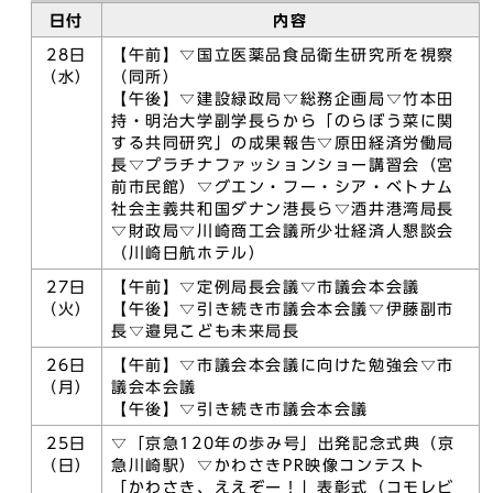
日付
内容
28日
【午前】▽国立医薬品食品衛生研究所を視察
（水）
（同所）
【午後】▽建設緑政局▽総務企画局▽竹本田
持・明治大学副学長らから「のらぼう菜に関
する共同研究」の成果報告▽原田経済労働局
長▽プラチナファッションショー講習会（宮
前市民館）▽グエン・フー・シア・ベトナム
社会主義共和国ダナン港長ら▽酒井港湾局長
▽財政局▽川崎商工会議所少壮経済人懇談会
（川崎日航ホテル）
27日
【午前】▽定例局長会議▽市議会本会議
（火）
【午後】▽引き続き市議会本会議▽伊藤副市
長▽邉見こども未来局長
26日
【午前】▽市議会本会議に向けた勉強会▽市
（月）
議会本会議
【午後】▽引き続き市議会本会議
25日
▽「京急120年の歩み号」出発記念式典（京
（日）
急川崎駅）▽かわさきPR映像コンテスト
「かわさき、ええぞー！」表彰式（コモレビ