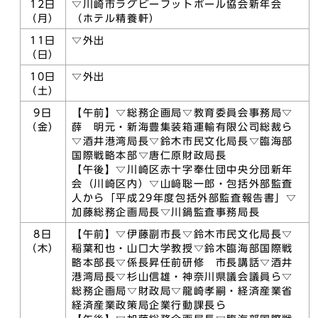
12日
▽川崎市ラグビーフットボール協会新年会
（月）
（ホテル精養軒）
11日
▽外出
（日）
10日
▽外出
（土）
9日
【午前】▽総務企画局▽教育委員会事務局▽
（金）
薛 明元・新海豊集装箱運輸有限公司総裁ら
▽酒井港湾局長▽鈴木市民文化局長▽臨海部
国際戦略本部▽唐仁原財政局長
【午後】▽川崎区赤十字奉仕団中央分団新年
会（川崎区内）▽山﨑聡一郎・包括外部監査
人から「平成29年度包括外部監査報告書」▽
加藤総務企画局長▽川鍋監査事務局長
8日
【午前】▽伊藤副市長▽鈴木市民文化局長▽
（木）
稲葉和也・山口大学教授▽鈴木臨海部国際戦
略本部長▽係長昇任前研修 市長講話▽酒井
港湾局長▽杉山信雄・神奈川県議会議員ら▽
総務企画局▽財政局▽龍崎孝嗣・経済産業省
経済産業政策局企業行動課長ら