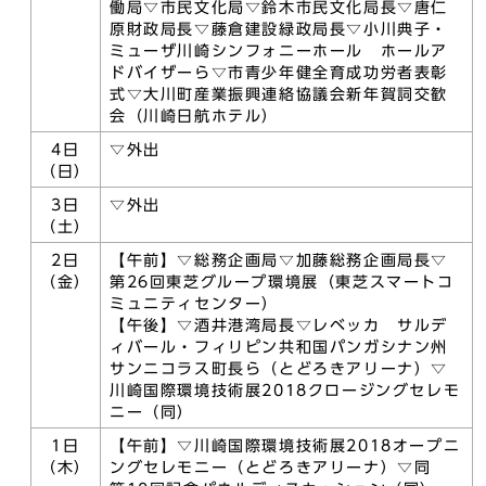
働局▽市民文化局▽鈴木市民文化局長▽唐仁
原財政局長▽藤倉建設緑政局長▽小川典子・
ミューザ川崎シンフォニーホール ホールア
ドバイザーら▽市青少年健全育成功労者表彰
式▽大川町産業振興連絡協議会新年賀詞交歓
会（川崎日航ホテル）
4日
▽外出
（日）
3日
▽外出
（土）
2日
【午前】▽総務企画局▽加藤総務企画局長▽
（金）
第26回東芝グループ環境展（東芝スマートコ
ミュニティセンター）
【午後】▽酒井港湾局長▽レベッカ サルデ
ィバール・フィリピン共和国パンガシナン州
サンニコラス町長ら（とどろきアリーナ）▽
川崎国際環境技術展2018クロージングセレモ
ニー（同）
1日
【午前】▽川崎国際環境技術展2018オープニ
（木）
ングセレモニー（とどろきアリーナ）▽同