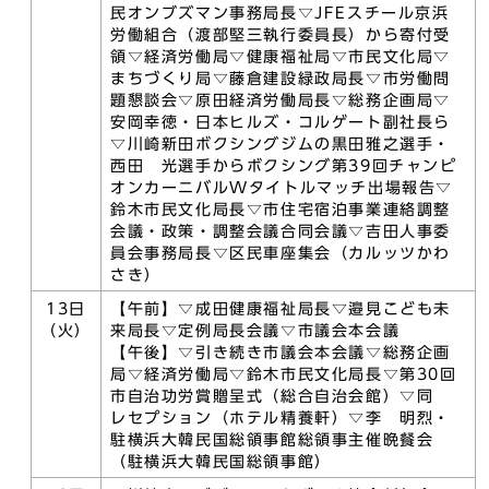
民オンブズマン事務局長▽JFEスチール京浜
労働組合（渡部堅三執行委員長）から寄付受
領▽経済労働局▽健康福祉局▽市民文化局▽
まちづくり局▽藤倉建設緑政局長▽市労働問
題懇談会▽原田経済労働局長▽総務企画局▽
安岡幸徳・日本ヒルズ・コルゲート副社長ら
▽川崎新田ボクシングジムの黒田雅之選手・
西田 光選手からボクシング第39回チャンピ
オンカーニバルWタイトルマッチ出場報告▽
鈴木市民文化局長▽市住宅宿泊事業連絡調整
会議・政策・調整会議合同会議▽吉田人事委
員会事務局長▽区民車座集会（カルッツかわ
さき）
13日
【午前】▽成田健康福祉局長▽邉見こども未
（火）
来局長▽定例局長会議▽市議会本会議
【午後】▽引き続き市議会本会議▽総務企画
局▽経済労働局▽鈴木市民文化局長▽第30回
市自治功労賞贈呈式（総合自治会館）▽同
レセプション（ホテル精養軒）▽李 明烈・
駐横浜大韓民国総領事館総領事主催晩餐会
（駐横浜大韓民国総領事館）