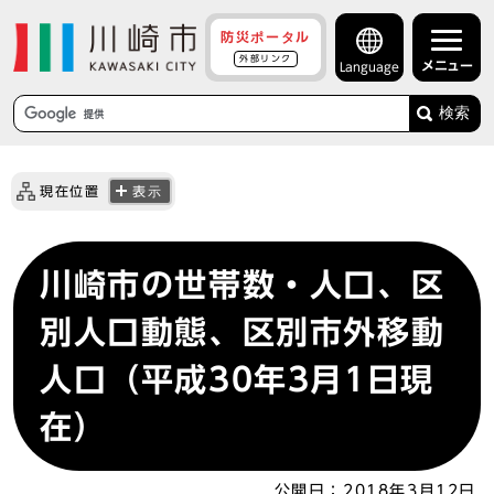
防災ポータル
外部リンク
メニュー
Language
検索
現在位置
表示
川崎市の世帯数・人口、区
別人口動態、区別市外移動
人口（平成30年3月1日現
在）
公開日：
2018年3月12日