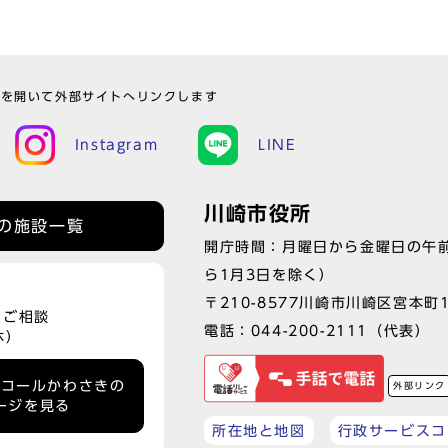
ウを開いて外部サイトへリンクします
Instagram
LINE
川崎市役所
の施設一覧
開庁時間：月曜日から金曜日の午前
ら1月3日を除く）
〒210-8577川崎市川崎区宮本町
、ご相談
電話：
044-200-2111
（代表）
休）
ーコールかわさきの
外部リンク
ージを見る
所在地と地図
行政サービスコ