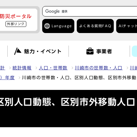
防災ポータル
外部リンク
Language
よくある質問
FAQ
AIチャッ
て
魅力・イベント
事業者
統計
統計情報
人口・世帯数
川崎市の世帯数・人口
川
8）年度
川崎市の世帯数・人口、区別人口動態、区別市外移動
区別人口動態、区別市外移動人口（