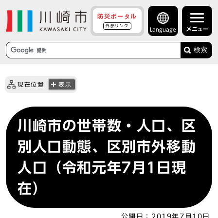
防災ポータル
外部リンク
メニュー
Language
検索
現在位置
表示
川崎市の世帯数・人口、区
別人口動態、区別市外移動
人口（令和元年7月1日現
在）
公開日：
2019年7月10日