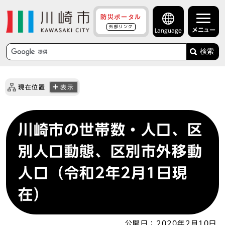
防災ポータル
外部リンク
メニュー
Language
検索
現在位置
表示
川崎市の世帯数・人口、区
別人口動態、区別市外移動
人口（令和2年2月1日現
在）
公開日：
2020年2月10日