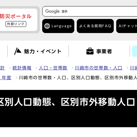
防災ポータル
外部リンク
Language
よくある質問
FAQ
AIチャッ
て
魅力・イベント
事業者
統計
統計情報
人口・世帯数
川崎市の世帯数・人口
川
）年度
川崎市の世帯数・人口、区別人口動態、区別市外移動人
区別人口動態、区別市外移動人口（