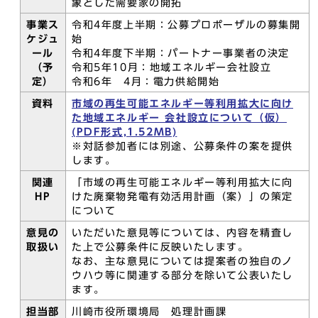
象とした需要家の開拓
事業ス
令和4年度上半期：公募プロポーザルの募集開
ケジュ
始
ール
令和4年度下半期：パートナー事業者の決定
（予
令和5年10月：地域エネルギー会社設立
定）
令和6年 4月：電力供給開始
資料
市域の再生可能エネルギー等利用拡大に向け
た地域エネルギー 会社設立について（仮）
(PDF形式,1.52MB)
※対話参加者には別途、公募条件の案を提供
します。
関連
「市域の再生可能エネルギー等利用拡大に向
HP
けた廃棄物発電有効活用計画（案）」の策定
について
意見の
いただいた意見等については、内容を精査し
取扱い
た上で公募条件に反映いたします。
なお、主な意見については提案者の独自のノ
ウハウ等に関連する部分を除いて公表いたし
ます。
担当部
川崎市役所環境局 処理計画課