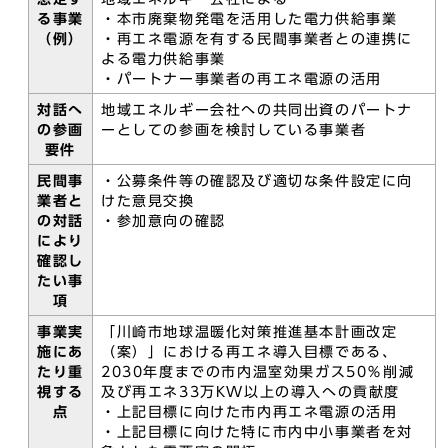
る事業
・本市廃棄物発電を活用した電力供給事業
（例）
・再エネ電源を有する民間事業者との連携に
よる電力供給事業
・パートナー事業者の再エネ電源の活用
対話へ
地域エネルギー会社への共同出資のパートナ
の参画
ーとしての参画を検討している事業者
要件
民間事
・公募条件等の確認及び適切な条件設定に向
業者と
けた意見交換
の対話
・参加意向の確認
により
確認し
たい事
項
事業実
「川崎市地球温暖化対策推進基本計画改定
施にあ
（案）」における再エネ導入目標である、
たり重
2030年度までの市内温室効果ガス50％削減
視する
及び再エネ33万KW以上の導入への貢献度
点
・上記目標に向けた市内再エネ電源の活用
・上記目標に向けた特に市内中小事業者を対