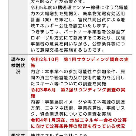
大を図ることが必要です。
令和5年度の橘処理センター稼働に伴う発電能
力の大幅増加を見据え、廃棄物発電有効活用
計画（案）を策定し、官民共同出資による地
域エネルギー会社を設立いたします。
つきましては、パートナー事業者を公募型プ
ロポーザル方式にて募集するにあたり、民間
事業者の意見を伺いながら、公募条件等につ
いて意見交換を実施するものです。
現在の
令和2年10月 第1回サウンディング調査の実
検討状
施
況
内容：本事業への参加可能性や参加条件、民
間の資金や経営能力及び技術的能力を活用し
たスキーム等についての調査を実施
令和3年6月 第2回サウンディング調査の実
施
内容：事業展開イメージや再エネ電源の調達
方策、エネマネ技術、事業採算性、事業リス
ク、資金調達等についての調査を実施
令和4年1月現在、地域エネルギー会社の公募
に向けて公募条件等の整理を行っている状況
想定す
地域エネルギー会社による