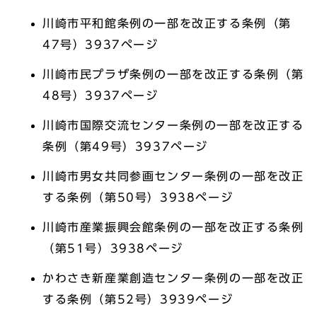
川崎市平和館条例の一部を改正する条例（第
47号）3937ページ
川崎市民プラザ条例の一部を改正する条例（第
48号）3937ページ
川崎市国際交流センター条例の一部を改正する
条例（第49号）3937ページ
川崎市男女共同参画センター条例の一部を改正
する条例（第50号）3938ページ
川崎市産業振興会館条例の一部を改正する条例
（第51号）3938ページ
かわさき新産業創造センター条例の一部を改正
する条例（第52号）3939ページ