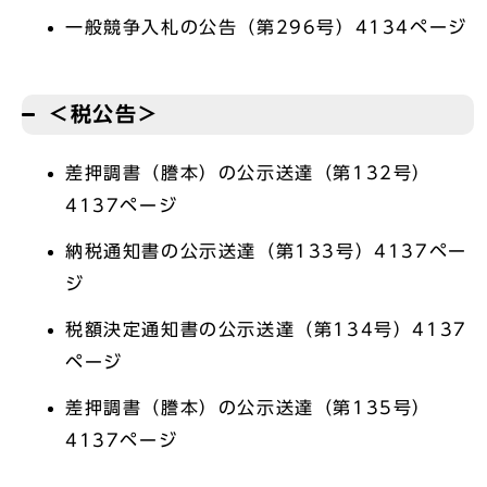
一般競争入札の公告（第296号）4134ページ
＜税公告＞
差押調書（謄本）の公示送達（第132号）
4137ページ
納税通知書の公示送達（第133号）4137ペー
ジ
税額決定通知書の公示送達（第134号）4137
ページ
差押調書（謄本）の公示送達（第135号）
4137ページ