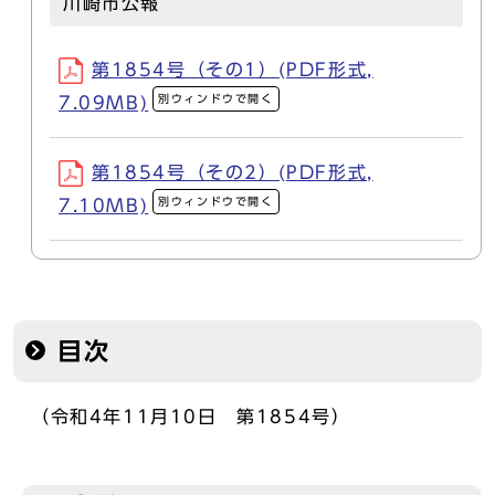
川崎市公報
第1854号（その1）(PDF形式,
別ウィンドウで開く
7.09MB)
第1854号（その2）(PDF形式,
別ウィンドウで開く
7.10MB)
目次
（令和4年11月10日 第1854号）