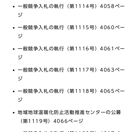
一般競争入札の執行（第1114号）4058ペー
ジ
一般競争入札の執行（第1115号）4060ペー
ジ
一般競争入札の執行（第1116号）4061ペー
ジ
一般競争入札の執行（第1117号）4063ペー
ジ
一般競争入札の執行（第1118号）4065ペー
ジ
地域地球温暖化防止活動推進センターの公募
（第1119号）4066ページ