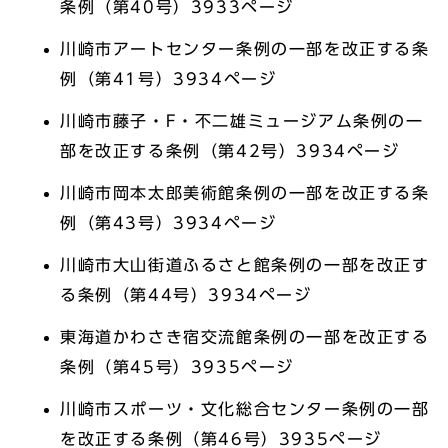
条例（第40号）3933ページ
川崎市アートセンター条例の一部を改正する条
例（第41号）3934ページ
川崎市藤子・F・不二雄ミュージアム条例の一
部を改正する条例（第42号）3934ページ
川崎市岡本太郎美術館条例の一部を改正する条
例（第43号）3934ページ
川崎市大山街道ふるさと館条例の一部を改正す
る条例（第44号）3934ページ
東海道かわさき宿交流館条例の一部を改正する
条例（第45号）3935ページ
川崎市スポーツ・文化総合センター条例の一部
を改正する条例（第46号）3935ページ