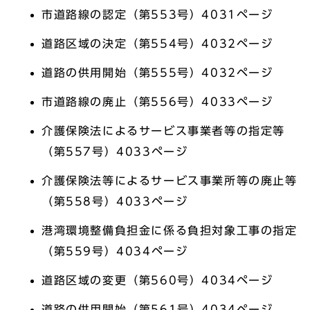
市道路線の認定（第553号）4031ページ
道路区域の決定（第554号）4032ページ
道路の供用開始（第555号）4032ページ
市道路線の廃止（第556号）4033ページ
介護保険法によるサービス事業者等の指定等
（第557号）4033ページ
介護保険法等によるサービス事業所等の廃止等
（第558号）4033ページ
港湾環境整備負担金に係る負担対象工事の指定
（第559号）4034ページ
道路区域の変更（第560号）4034ページ
道路の供用開始（第561号）4034ページ