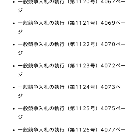
一般競争入札の執行（第1120号）4067ペー
ジ
一般競争入札の執行（第1121号）4069ペー
ジ
一般競争入札の執行（第1122号）4070ペー
ジ
一般競争入札の執行（第1123号）4072ペー
ジ
一般競争入札の執行（第1124号）4073ペー
ジ
一般競争入札の執行（第1125号）4075ペー
ジ
一般競争入札の執行（第1126号）4077ペー