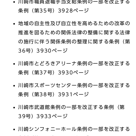
川崎市職員退職手当支給条例の一部を改正する
条例（第35号）3928ページ
地域の自主性及び自立性を高めるための改革の
推進を図るための関係法律の整備に関する法律
の施行に伴う関係条例の整理に関する条例（第
36号）3930ページ
川崎市とどろきアリーナ条例の一部を改正する
条例（第37号）3930ページ
川崎市スポーツセンター条例の一部を改正する
条例（第38号）3931ページ
川崎市武道館条例の一部を改正する条例（第
39号）3933ページ
川崎シンフォニーホール条例の一部を改正する