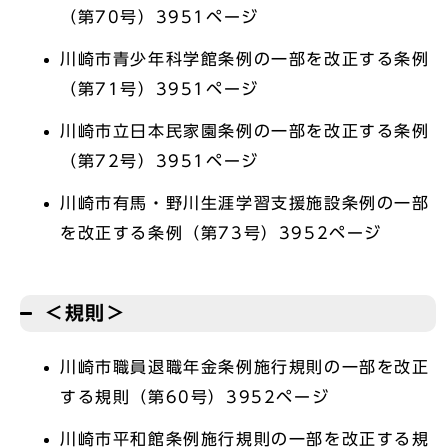
（第70号）3951ページ
川崎市青少年科学館条例の一部を改正する条例
（第71号）3951ページ
川崎市立日本民家園条例の一部を改正する条例
（第72号）3951ページ
川崎市有馬・野川生涯学習支援施設条例の一部
を改正する条例（第73号）3952ページ
＜規則＞
川崎市職員退職年金条例施行規則の一部を改正
する規則（第60号）3952ページ
川崎市平和館条例施行規則の一部を改正する規