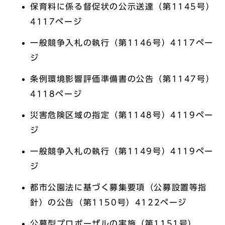
保育料に係る督促状の公示送達（第1145号）
4117ページ
一般競争入札の執行（第1146号）4117ペー
ジ
条例環境影響評価準備書の公告（第1147号）
4118ページ
災害危険区域の指定（第1148号）4119ペー
ジ
一般競争入札の執行（第1149号）4119ペー
ジ
都市公園法に基づく募集要項（公募設置等指
針）の公告（第1150号）4122ページ
公募型プロポーザルの実施（第1151号）