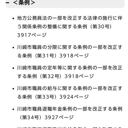
＜条例＞
地方公務員法の一部を改正する法律の施行に伴
う関係条例の整備に関する条例（第30号）
3917ページ
川崎市職員の分限に関する条例の一部を改正す
る条例（第31号）3918ページ
川崎市職員の定年等に関する条例の一部を改正
する条例（第32号）3918ページ
川崎市職員の給与に関する条例の一部を改正す
る条例（第33号）3924ページ
川崎市職員退職年金条例の一部を改正する条例
（第34号）3927ページ