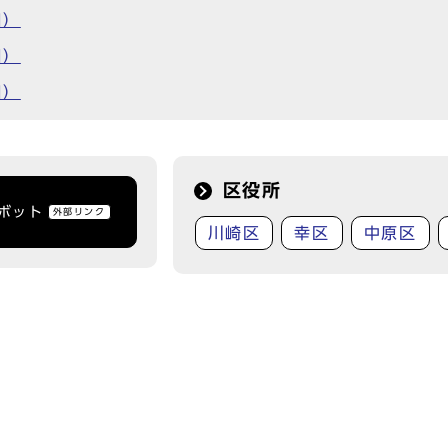
日）
日）
日）
区役所
トボット
外部リンク
川崎区
幸区
中原区