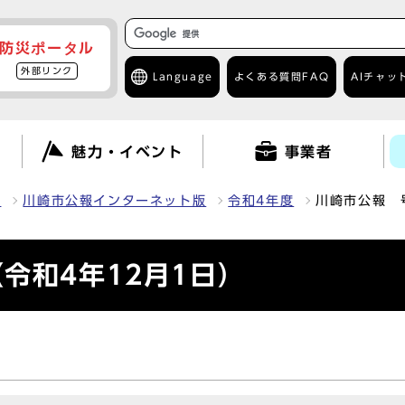
防災ポータル
外部リンク
Language
よくある質問
FAQ
AIチャッ
て
魅力・イベント
事業者
報
川崎市公報インターネット版
令和4年度
川崎市公報 
令和4年12月1日）