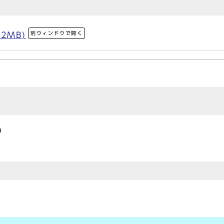
別ウィンドウで開く
52MB)
）
）