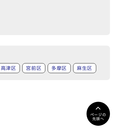
高津区
宮前区
多摩区
麻生区
ページの
先頭へ