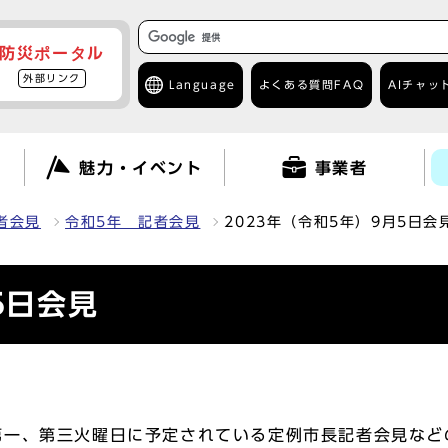
防災ポータル
外部リンク
Language
よくある質問
FAQ
AIチャッ
て
魅力・イベント
事業者
者会見
令和5年 記者会見
2023年（令和5年）9月5日会
5日会見
一、第三火曜日に予定されている定例市長記者会見など