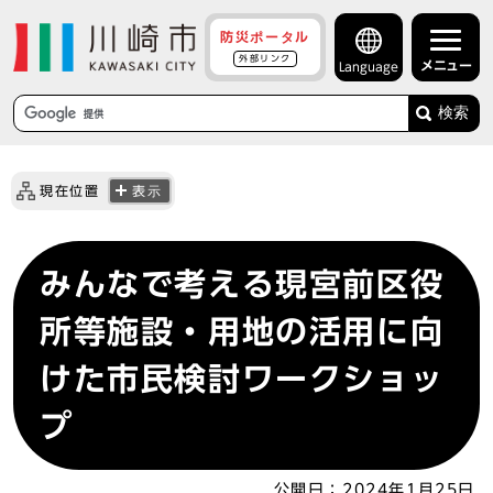
防災ポータル
外部リンク
メニュー
Language
検索
現在位置
表示
みんなで考える現宮前区役
所等施設・用地の活用に向
けた市民検討ワークショッ
プ
公開日：
2024年1月25日