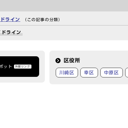
イドライン
（この記事の分類）
イドライン
区役所
トボット
外部リンク
川崎区
幸区
中原区