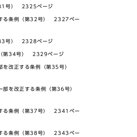
1号） 2325ページ
る条例（第32号） 2327ペー
3号） 2328ページ
第34号） 2329ページ
部を改正する条例（第35号）
一部を改正する条例（第36号）
る条例（第37号） 2341ペー
る条例（第38号） 2343ペー