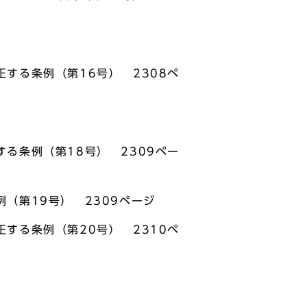
する条例（第16号） 2308ペ
る条例（第18号） 2309ペー
（第19号） 2309ページ
する条例（第20号） 2310ペ