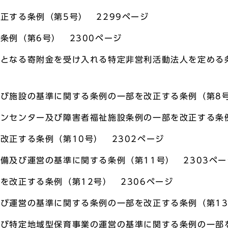
正する条例（第5号） 2299ページ
条例（第6号） 2300ページ
となる寄附金を受け入れる特定非営利活動法人を定める
び施設の基準に関する条例の一部を改正する条例（第8号
ンセンター及び障害者福祉施設条例の一部を改正する条例
改正する条例（第10号） 2302ページ
備及び運営の基準に関する条例（第11号） 2303ペー
を改正する条例（第12号） 2306ページ
び運営の基準に関する条例の一部を改正する条例（第13
及び特定地域型保育事業の運営の基準に関する条例の一部