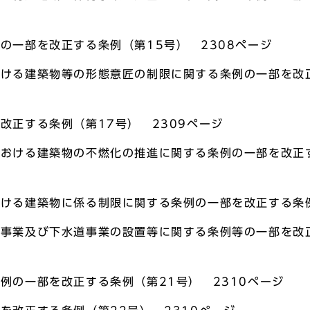
の一部を改正する条例（第15号） 2308ページ
ける建築物等の形態意匠の制限に関する条例の一部を改正
改正する条例（第17号） 2309ページ
おける建築物の不燃化の推進に関する条例の一部を改正す
ける建築物に係る制限に関する条例の一部を改正する条例
事業及び下水道事業の設置等に関する条例等の一部を改正
例の一部を改正する条例（第21号） 2310ページ