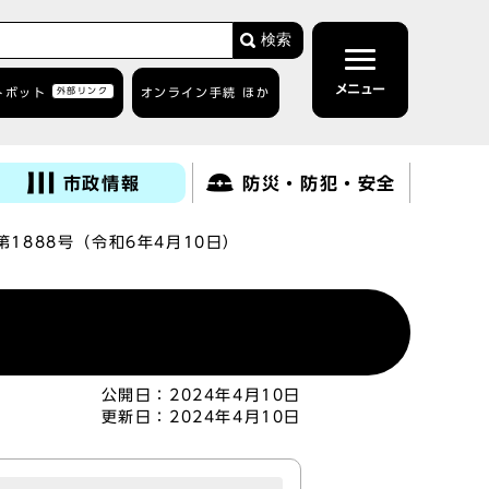
検索
メニュー
トボット
外部リンク
オンライン手続 ほか
市政情報
防災・防犯・安全
1888号（令和6年4月10日）
公開日：
2024年4月10日
更新日：
2024年4月10日