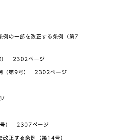
条例の一部を改正する条例（第7
） 2302ページ
（第9号） 2302ページ
ジ
号） 2307ページ
を改正する条例（第14号）