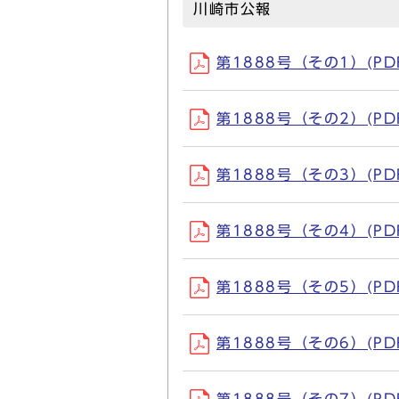
川崎市公報
第1888号（その1）(PDF
第1888号（その2）(PDF
第1888号（その3）(PDF
第1888号（その4）(PDF
第1888号（その5）(PDF
第1888号（その6）(PDF