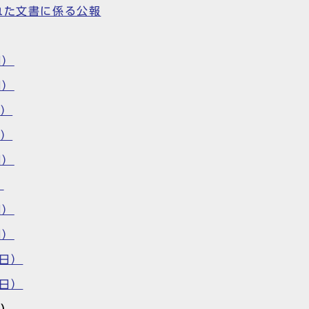
れた文書に係る公報
日）
日）
日）
日）
日）
）
日）
日）
5日）
0日）