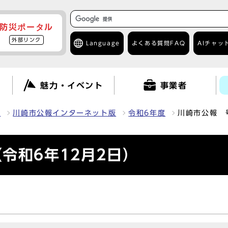
防災ポータル
外部リンク
Language
よくある質問
FAQ
AIチャッ
て
魅力・イベント
事業者
報
川崎市公報インターネット版
令和6年度
川崎市公報 
令和6年12月2日）