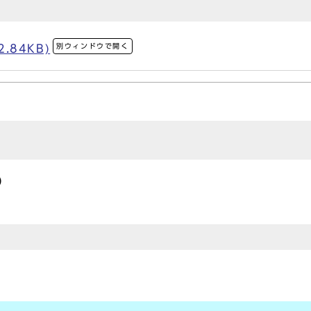
別ウィンドウで開く
.84KB)
）
）