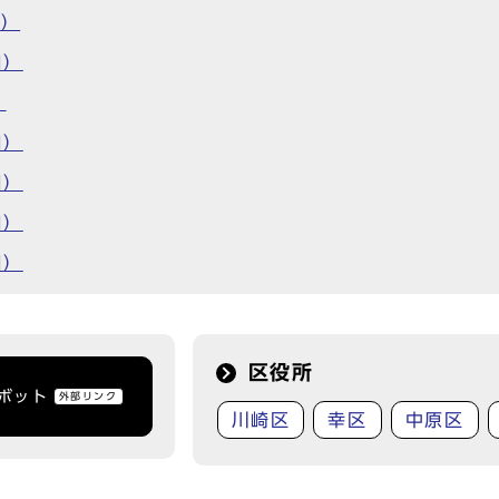
日）
日）
）
日）
日）
日）
日）
区役所
トボット
外部リンク
川崎区
幸区
中原区