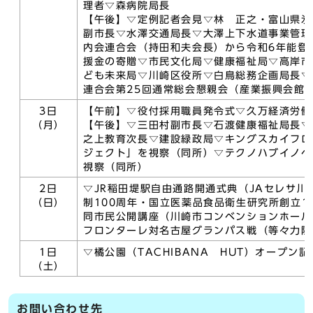
理者▽森病院局長
【午後】▽定例記者会見▽林 正之・富山県氷
副市長▽水澤交通局長▽大澤上下水道事業管理
内会連合会（持田和夫会長）から令和6年能登
援金の寄贈▽市民文化局▽健康福祉局▽高岸市
ども未来局▽川崎区役所▽白鳥総務企画局長▽
連合会第25回通常総会懇親会（産業振興会館
3日
【午前】▽役付採用職員発令式▽久万経済労働
（月）
【午後】▽三田村副市長▽石渡健康福祉局長▽
之上教育次長▽建設緑政局▽キングスカイフロ
ジェクト」を視察（同所）▽テクノハブイノベ
視察（同所）
2日
▽JR稲田堤駅自由通路開通式典（JAセレサ川
（日）
制100周年・国立医薬品食品衛生研究所創立1
同市民公開講座（川崎市コンベンションホール
フロンターレ対名古屋グランパス戦（等々力陸
1日
▽橘公園（TACHIBANA HUT）オープン
（土）
お問い合わせ先