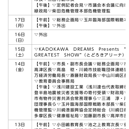
【午後】▽定例記者会見▽市議会本会議に向け
緑政局▽柴田危機管理本部危機管理監
17日
【午前】▽総務企画局▽玉井臨海部国際戦略本
（月）
【午後】▽外出
16日
▽外出
（日）
15日
▽KADOKAWA DREAMS Presents 
（土）
GREATEST SHOW”（とどろきアリーナ）
14日
【午前】▽市長・副市長会議▽総務企画局▽市
（金）
高津区長▽高畠 稔・川崎市技能職団体連絡協
万経済労働局長▽斎藤財政局長▽中山川崎区長
▽教育委員会事務局
【午後】▽浅川建設工業（浅川達也代表取締役
登半島地震被災者支援等の寄付受領▽財政局▽
市有物件災害共済会常務理事ら▽三浦 淳・川
団理事長ら▽玉井臨海部国際戦略本部長▽柴田
機管理監▽川崎港振興協会定時総会（川崎日航
多摩区長▽健康福祉局▽加藤副市長▽高岸市民
13日
【午前】▽小田嶋教育長▽池之上教育次長▽健