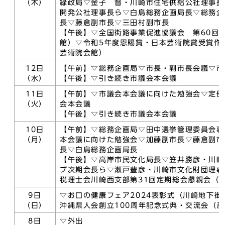
（木）
緑政局▽金子 督・川崎市住宅供給公社理事長
開発公社理事長ら▽白鳥総務企画局長▽総務企
長▽藤倉副市長▽三田村副市長
【午後】▽全国街路事業促進協議会 第60回
館）▽令和5年度恩賜賞・日本芸術院賞受賞作
芸術院会館）
12日
【午前】▽総務企画局▽市長・副市長会議▽市
（水）
【午後】▽引き続き市議会本会議
11日
【午前】▽市議会本会議に向けた勉強会▽定例
（火）
会本会議
【午後】▽引き続き市議会本会議
10日
【午前】▽総務企画局▽田中選挙管理委員会事
（月）
本会議に向けた勉強会▽加藤副市長▽藤倉副市
長▽白鳥総務企画局長
【午後】▽高岸市民文化局長▽笠井勝彦・川崎
ブ次期会長ら▽瀬戸豊彦・川崎市文化財団理事
税理士会川崎西支部第31回定期総会懇親会（
9日
▽お口の健康フェア2024表彰式（川崎地下街
（日）
沖縄県人会創立100周年記念式典・交流会（
8日
▽外出