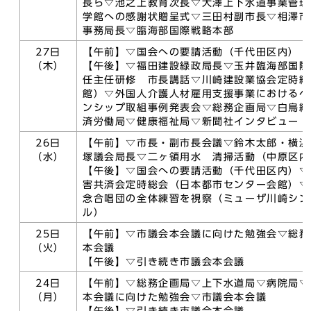
長ら▽池之上教育次長▽大澤上下水道事業管理
学館への感謝状贈呈式▽三田村副市長▽相澤市
事務局長▽臨海部国際戦略本部
27日
【午前】▽国会への要請活動（千代田区内）
（木）
【午後】▽福田建設緑政局長▽玉井臨海部国際
任主任研修 市長講話▽川崎建設業協会定時総
館）▽外国人介護人材雇用支援事業におけるベ
ンシップ取組事例発表会▽総務企画局▽白鳥総
済労働局▽健康福祉局▽新聞社インタビュー
26日
【午前】▽市長・副市長会議▽鈴木太郎・横浜
（水）
塚議会局長▽二ヶ領用水 清掃活動（中原区内
【午後】▽国会への要請活動（千代田区内）▽
害共済会定時総会（日本都市センター会館）▽
念合唱団の全体練習を視察（ミューザ川崎シン
ル）
25日
【午前】▽市議会本会議に向けた勉強会▽総務
（火）
本会議
【午後】▽引き続き市議会本会議
24日
【午前】▽総務企画局▽上下水道局▽病院局▽
（月）
本会議に向けた勉強会▽市議会本会議