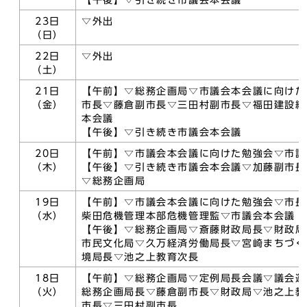
【午後】▽引き続き市議会本会議
23日
▽外出
（日）
22日
▽外出
（土）
21日
【午前】▽総務企画局▽市議会本会議に向けた
（金）
市長▽藤倉副市長▽三田村副市長▽福田建設緑
本会議
【午後】▽引き続き市議会本会議
20日
【午前】▽市議会本会議に向けた勉強会▽市議
（木）
【午後】▽引き続き市議会本会議▽加藤副市長
▽総務企画局
19日
【午前】▽市議会本会議に向けた勉強会▽市長
（水）
柴田危機管理本部危機管理監▽市議会本会議
【午後】▽総務企画局▽斎藤財政局長▽財政局
市民文化局▽久万経済労働局長▽宮崎まちづく
境局長▽池之上教育次長
18日
【午前】▽総務企画局▽定例局長会議▽議会運
（火）
総務企画局長▽藤倉副市長▽財政局▽池之上教
市長▽三田村副市長