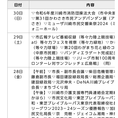
日付
内容
30日
▽令和6年度川崎市消防団操法大会（市中央卸
（日）
▽第31回かわさき市民アンデパンダン展（ア
さき）▽ミューザ川崎市民交響楽祭2024（ミ
ォニーホール）
29日
▽市広報テレビ番組収録（等々力陸上競技場）
（土）
at）等々力フェスを視察（等々力緑地）▽かわ
（等々力球場）▽第20回わがまち花と緑のコ
（中原市民館）▽バンディエラゲート完成記念
（等々力陸上競技場）▽Jリーグ市制100周年
ロンターレ対サンフレッチェ広島戦」（同）
28日
【午前】▽市長・副市長会議▽柴田危機管理本
（金）
藤倉副市長▽福田建設緑政局長▽総務企画局▽
建設緑政局▽元沢伸夫・DeNA川崎ブレイブ
会長▽まちづくり局
【午後】▽川崎市介護支援専門員連絡会定期総
かはら）▽市民文化局▽東芝ブレイブルーパス
和・東芝ブレイブルーパス東京代表取締役社長
リーグワン2023－24シーズン優勝報告▽加
民文化局長▽京 克樹・ジェイコム湘南・神奈