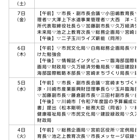
（土）
7日
【午前】▽市長・副市長会議▽小田嶋教育長▽
（金）
理者▽大澤上下水道事業管理者▽大西 洋・羽
所代表取締役社長ら▽加藤副市長▽久万経済労
未来局▽池之上教育次長▽総務企画局▽宮崎ま
【午後】▽二子玉川ライズ薪能（同所）
6日
【午前】▽市民文化局▽白鳥総務企画局長▽市
（木）
けた勉強会
【午後】▽情報誌インタビュー▽臨海部国際戦
画局▽財政局▽久万経済労働局長▽福田建設緑
海部国際戦略本部長▽宮崎まちづくり局長▽建
5日
【午前】▽市長・副市長会議▽宮崎まちづく
（水）
淳・川崎市産業振興財団理事長ら▽玉井臨海部
▽加藤副市長▽藤倉副市長▽三田村副市長▽白
【午後】▽川崎市「令和7年度国の予算編成に
書」提出（松本剛明・総務大臣（同省））▽総
健康福祉局長▽市民文化局▽建設緑政局▽久万
財政局
4日
【午前】▽総務企画局▽宮前区役所▽定例局長
（火）
育長▽池之上教育次長▽市長メッセージ収録▽