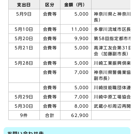
支出日
区分
金額（円）
5月9日
会費等
5,000
神奈川県と神奈川
長）
5月10日
会費等
11,000
多摩川流域市区長
5月20日
会費等
9,900
第58回指定都市
5月21日
会費等
5,000
高津工友会第31
会（加藤副市長）
5月28日
会費等
5,000
川崎工業振興倶楽
会費等
7,000
神奈川県警備業協
副市長）
会費等
5,000
川崎技能職団体連
5月29日
会費等
7,000
川崎中原工場協会
5月30日
会費等
8,000
武蔵小杉周辺再開
9件
合計
62,900
お問い合わせ先