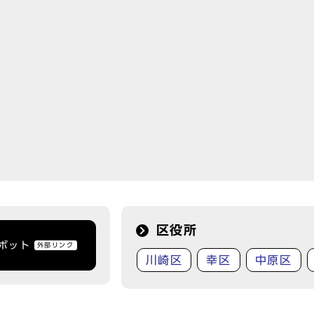
区役所
トボット
外部リンク
川崎区
幸区
中原区