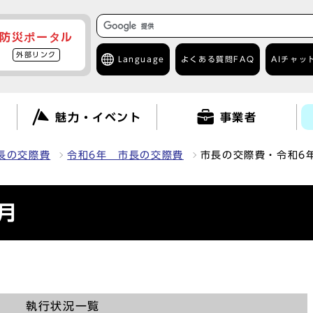
防災ポータル
外部リンク
Language
よくある質問
FAQ
AIチャッ
て
魅力・イベント
事業者
長の交際費
令和6年 市長の交際費
市長の交際費・令和6
月
執行状況一覧