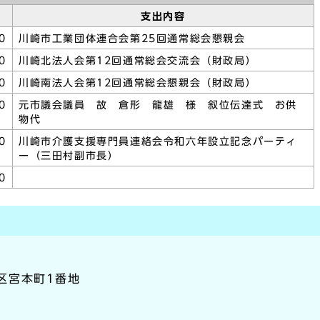
）
支出内容
0
川崎市工業団体連合会第25回通常総会懇親会
0
川崎北法人会第12回通常総会交流会（財政局）
0
川崎南法人会第12回通常総会懇親会（財政局）
0
元市議会議員 故 倉形 龍雄 様 叙位伝達式 お供
物代
0
川崎市介護支援専門員連絡会令和六年設立記念パーティ
ー（三田村副市長）
0
崎区宮本町1番地