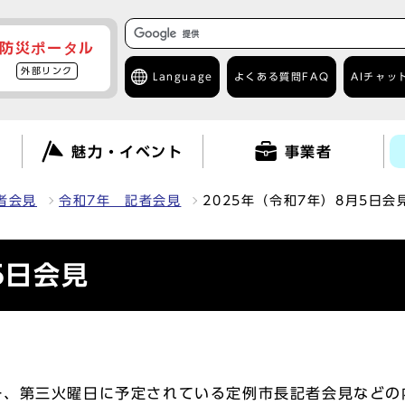
防災ポータル
外部リンク
Language
よくある質問
FAQ
AIチャッ
て
魅力・イベント
事業者
者会見
令和7年 記者会見
2025年（令和7年）8月5日会
5日会見
一、第三火曜日に予定されている定例市長記者会見などの