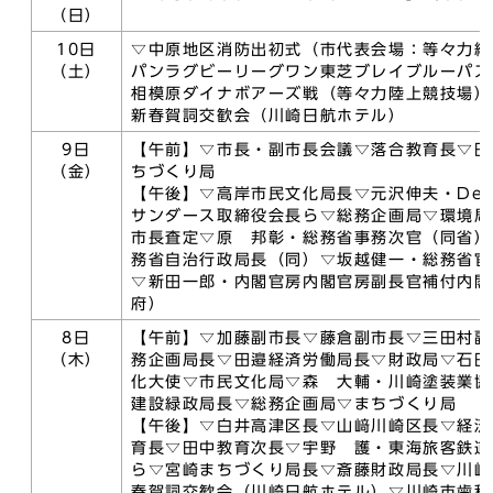
（日）
10日
▽中原地区消防出初式（市代表会場：等々力緑
（土）
パンラグビーリーグワン東芝ブレイブルーパス
相模原ダイナボアーズ戦（等々力陸上競技場）
新春賀詞交歓会（川崎日航ホテル）
9日
【午前】▽市長・副市長会議▽落合教育長▽田
（金）
ちづくり局
【午後】▽高岸市民文化局長▽元沢伸夫・De
サンダース取締役会長ら▽総務企画局▽環境局
市長査定▽原 邦彰・総務省事務次官（同省）
務省自治行政局長（同）▽坂越健一・総務省官
▽新田一郎・内閣官房内閣官房副長官補付内閣
府）
8日
【午前】▽加藤副市長▽藤倉副市長▽三田村副
（木）
務企画局長▽田邉経済労働局長▽財政局▽石田
化大使▽市民文化局▽森 大輔・川崎塗装業協
建設緑政局長▽総務企画局▽まちづくり局
【午後】▽白井高津区長▽山﨑川崎区長▽経済
育長▽田中教育次長▽宇野 護・東海旅客鉄道
ら▽宮崎まちづくり局長▽斎藤財政局長▽川崎
春賀詞交歓会（川崎日航ホテル）▽川崎市歯科