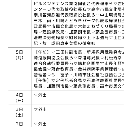
ビルメンテナンス業協同組合代表理事ら▽吉田
ンターレ代表取締役社長ら▽高岸市民文化局長
奈川臨海鉄道代表取締役社長ら▽中山環境局長
三木 尚・川崎とどろきパーク代表取締役社長
政局長▽市民文化局▽宮崎まちづくり局長▽総
局▽建設緑政局▽加藤副市長▽藤倉副市長▽三
邉経済労働局長▽財政局▽上下水道局▽山口幸
紀・故 成田真由美様の御令姉
5日
【午前】▽三田村副市長▽新規採用職員発令式
（月）
崎港振興協会会長ら▽森港湾局長▽村松秀幸・
連合会執行委員長ら▽総務企画局▽市長年頭挨
長会議▽落合教育長▽金井病院事業管理者▽白
管理者▽今 富子・川崎市社会福祉協議会会長
【午後】▽定例記者会見▽石渡健康福祉局長▽
局長▽加藤副市長▽藤倉副市長▽高岸市民文化
4日
▽外出
（日）
3日
▽外出
（土）
2日
▽外出