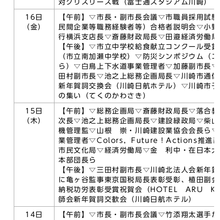
対グリズリーズ戦（富士通スタジアム川崎）
16日
【午前】▽市長・副市長会議▽市職員採用試験
（金）
民間企業等職務経験者等）合格者説明会▽小野
行横浜支店長▽斎藤財政局長▽田邉経済労働局
【午後】▽市立中学校給食献立コンクール受賞
（市立南加瀬中学校）▽防災シンポジウム（エ
ら）▽白鳥上下水道事業管理者▽加藤副市長▽
田村副市長▽池之上総務企画局長▽川崎市通信
新年賀詞交換会（川崎日航ホテル）▽川崎市子
の集い（てくのかわさき）
15日
【午前】▽総務企画局▽斎藤財政局長▽落合教
（木）
次長▽池之上総務企画局長▽建設緑政局▽柴山
機管理監▽山根 崇・川崎建設業協会会長ら▽
業管理者▽Colors，Future！Actions推
市民文化局▽経済労働局▽金 利中・在日本大
本部団長ら
【午後】▽三田村副市長▽川崎北法人会新年賀
に亀ヶ谷監事東京国税局長表彰受彰、植田副会
納税功労表彰受賞祝賀会（HOTEL ARU K
師会新年賀詞交歓会（川崎日航ホテル）
14日
【午前】▽市長・副市長会議▽竹添翔太選手か