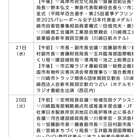
【午後】▽高岸市民文化局長▽齋藤宮前区長▽
局長▽野本弘文・東急代表取締役会長ら▽市ス
呈式（平岡早百合選手・第25回夏季デフリン
京2025バレーボール女子日本代表金メダル）
崎市自衛官募集相談員委嘱式▽田畑克夫・鹿児
▽川崎商工会議所工業部会懇親会（川崎商工会
装業協会新年賀詞交換会（川崎日航ホテル）
21日
【午前】▽市長・副市長会議▽加藤副市長▽藤
（水）
村副市長▽斎藤財政局長▽玉井臨海部国際戦略
くり局▽建設緑政局▽港湾局▽池之上総務企画
【午後】▽市広報ラジオ番組収録▽総務企画局
国市有物件災害共済会常務理事ら▽落合教育長
▽川崎市トラック関係6団体賀詞交歓会（川崎
崎西法人会新年賀詞交歓のつどい（ホテルモリ
ラジオ番組生出演（西区内）
20日
【午前】▽定例局長会議▽地域包括ケアシステ
（火）
▽川崎臨海部戦略拠点形成推進本部会議・JF
社東日本製鉄所京浜地区の高炉等休止に係る庁
会議▽河合建設緑政局長▽川俣幸宏・京浜急行
ら▽加藤副市長▽藤倉副市長▽三田村副市長▽
長▽宮崎まちづくり局長▽玉井臨海部国際戦略
山・OiOi登戸代表ら▽池之上総務企画局長▽