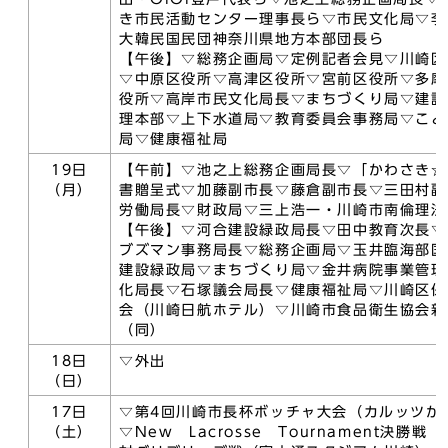
き市民活動センター理事長ら▽市民文化局▽李
大韓民国民団神奈川県地方本部団長ら
【午後】▽総務企画局▽定例記者会見▽川崎区
▽中原区役所▽高津区役所▽宮前区役所▽多摩
役所▽高岸市民文化局長▽まちづくり局▽建設
理本部▽上下水道局▽教育委員会事務局▽こど
局▽健康福祉局
19日
【午前】▽池之上総務企画局長▽「かわさき☆
（月）
書贈呈式▽加藤副市長▽藤倉副市長▽三田村副
労働局長▽財政局▽三上浩一・川崎市南倫理法
【午後】▽河合建設緑政局長▽田中教育次長▽
ブズマン事務局長▽総務企画局▽玉井臨海部国
建設緑政局▽まちづくり局▽金井病院事業管理
化局長▽石塚議会局長▽健康福祉局▽川崎区保
会（川崎日航ホテル）▽川崎市食品衛生協会新
（同）
18日
▽外出
（日）
17日
▽第4回川崎市長杯ボッチャ大会（カルッツか
（土）
▽New Lacrosse Tournament決勝