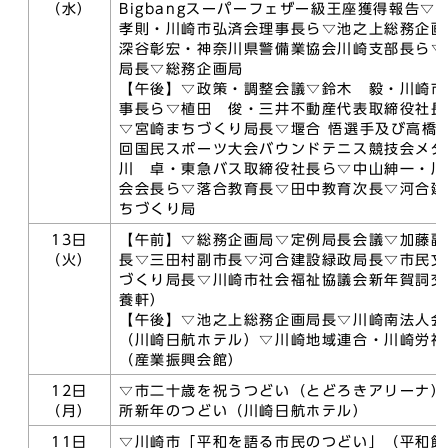
（水）
Bigbangスーパーフェザー級王座獲得報告▽
孝則・川崎市弘済会理事長ら▽池之上総務企画
深谷彰宏・神奈川県警備業協会川崎支部長ら▽
局長▽総務企画局
【午後】▽政策・調整会議▽鈴木 毅・川崎市
事長ら▽植田 俊・三井不動産代表取締役社長
▽宮崎まちづくり局長▽堰合 悟選手及び高橋
回国民スポーツ大会バウンドテニス競技会メダ
川 卓・東急バス取締役社長ら▽中山紳一・川
会会長ら▽落合教育長▽田中教育次長▽河合建
ちづくり局
13日
【午前】▽総務企画局▽定例局長会議▽加藤副
（火）
長▽三田村副市長▽河合建設緑政局長▽市民文
づくり局長▽川崎市社会福祉協議会新年賀詞交
養軒）
【午後】▽池之上総務企画局長▽川崎南法人会
（川崎日航ホテル）▽川崎地域連合・川崎労福
（産業振興会館）
12日
▽市二十歳を祝うつどい（とどろきアリーナ）
（月）
所新年のつどい（川崎日航ホテル）
11日
▽川崎市「平和を語る市民のつどい」（平和館