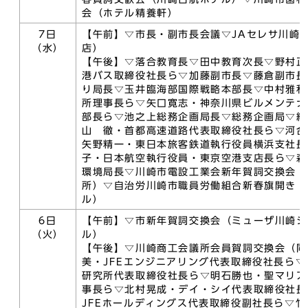
会（ホテル精養軒）
7日
【午前】▽市長・副市長会議▽JAセレサ川崎
（水）
店）
【午後】▽落合教育長▽田中教育次長▽野村正
港バス取締役社長ら▽加藤副市長▽藤倉副市長
り局長▽玉井臨海部国際戦略本部長▽中村雅和
所理事長ら▽矢口寛志・神奈川県ビルメンテナ
部長ら▽池之上総務企画局長▽総務企画局▽経
山 徹・首都高速道路代表取締役社長ら▽河合
矢野精一・東日本旅客鉄道執行役員横浜支社長
子・日本航空執行役員・東京空港支店長ら▽森
環境局長▽川崎市電設工業会新年賀詞交換会（
所）▽自治労川崎市職員労働組合新春旗開き（
ル）
6日
【午前】▽市新年賀詞交換会（ミューザ川崎シ
（火）
ル）
【午後】▽川崎商工会議所会員賀詞交換会（同
美・JFEエンジニアリング代表取締役社長ら
研究所代表取締役社長ら▽明石勝也・聖マリア
事長ら▽北村晃成・デイ・シイ代表取締役社長
JFEホールディングス代表取締役副社長ら▽