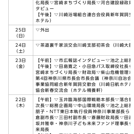
化局長▽宮崎まちづくり局長▽河合建設緑政局
タビュー
【午後】▽川崎浴場組合連合会役員新年賀詞交
ホテル）
25日
▽外出
（日）
24日
▽茶道裏千家淡交会川崎支部初茶会（川崎大師
（土）
23日
【午前】▽市広報誌インタビュー▽池之上総務
（金）
【午後】▽田島寛之・小田急バス取締役社長ら
宮崎まちづくり局長▽財政局▽柴山危機管理本
第4回神奈川県市長会市長会議（神奈川自治会
事業協同組合新年賀詞交歓会（川崎日航ホテル
協会新春交流会（ホテル精養軒）
22日
【午前】▽玉井臨海部国際戦略本部長▽落合教
（木）
次長▽総務企画局▽中山環境局長▽池之上総務
朋子・NTT東日本執行役員神奈川事業部長ら
倉副市長▽三田村副市長▽斎藤財政局長▽田邉
坂井雅幸・神奈川子ども未来ファンド理事長ら
来局長