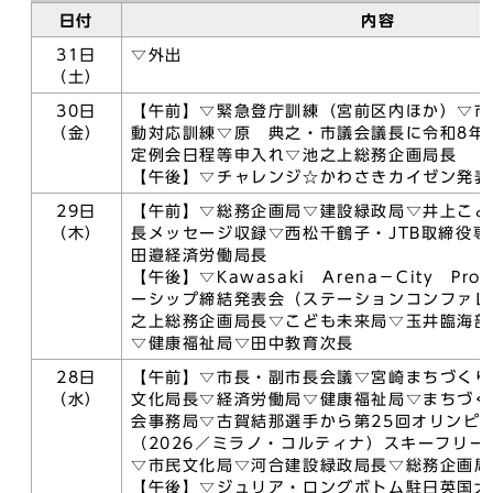
日付
内容
31日
▽外出
（土）
30日
【午前】▽緊急登庁訓練（宮前区内ほか）▽市
（金）
動対応訓練▽原 典之・市議会議長に令和8年
定例会日程等申入れ▽池之上総務企画局長
【午後】▽チャレンジ☆かわさきカイゼン発表
29日
【午前】▽総務企画局▽建設緑政局▽井上こど
（木）
長メッセージ収録▽西松千鶴子・JTB取締役
田邉経済労働局長
【午後】▽Kawasaki Arena－City Pro
ーシップ締結発表会（ステーションコンファレ
之上総務企画局長▽こども未来局▽玉井臨海部
▽健康福祉局▽田中教育次長
28日
【午前】▽市長・副市長会議▽宮崎まちづくり
（水）
文化局長▽経済労働局▽健康福祉局▽まちづく
会事務局▽古賀結那選手から第25回オリンピ
（2026／ミラノ・コルティナ）スキーフリー
▽市民文化局▽河合建設緑政局長▽総務企画局
【午後】▽ジュリア・ロングボトム駐日英国大