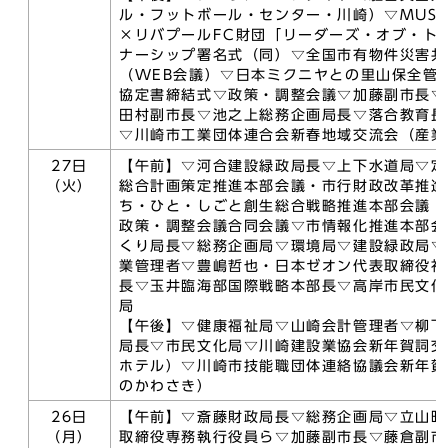
ル・フットボール・センター・川崎）▽MUSU
×リバプールFC財団「リーダーズ・オブ・ト
ナーシップ署名式（同）▽全国市有物件災害共
（WEB会議）▽日本ミクニヤとの里山保全管
協定書締結式▽政策・調整会議▽加藤副市長▽
田村副市長▽池之上総務企画局長▽落合教育長
▽川崎市工業団体連合会新春地域交流会（産業
27日
【午前】▽河合建設緑政局長▽上下水道局▽定
（火）
総合計画策定推進本部会議・市行財政改革推進
ち・ひと・しごと創生総合戦略推進本部会議・
政策・調整会議合同会議▽市情報化推進本部会
くり局長▽総務企画局▽環境局▽建設緑政局▽
業管理者▽豊嶋哲也・日本ゼオン代表取締役社
長▽玉井臨海部国際戦略本部長▽高岸市民文化
局
【午後】▽健康福祉局▽山崎会計管理者▽柳下
局長▽市民文化局▽川崎建設業協会新年賀詞交
ホテル）▽川崎市技能職団体連絡協議会新年賀
のかわさき）
26日
【午前】▽斎藤財政局長▽総務企画局▽立山昭
（月）
取締役専務執行役員ら▽加藤副市長▽藤倉副市