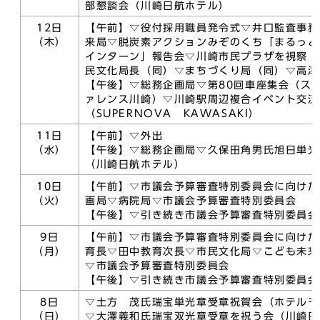
部懇談会（川崎日航ホテル）
12日
【午前】▽役付採用職員発令式▽井口監査事務
（木）
来局▽脱炭素アクションみぞのくち「まるっと
インターン」報告会▽川崎市民プラザを視察（
民文化局長（同）▽まちづくり局（同）▽高津
【午後】▽総務企画局▽第80回車座集会（ス
ァレンス川崎）▽川崎駅周辺複合イベント交流
（SUPERNOVA KAWASAKI）
11日
【午前】▽外出
（水）
【午後】▽総務企画局▽久保田角男氏旭日単光
（川崎日航ホテル）
10日
【午前】▽市議会予算審査特別委員会に向けた
（火）
画局▽病院局▽市議会予算審査特別委員会
【午後】▽引き続き市議会予算審査特別委員会
9日
【午前】▽市議会予算審査特別委員会に向けた
（月）
育長▽田中教育次長▽市民文化局▽こども未来
▽市議会予算審査特別委員会
【午後】▽引き続き市議会予算審査特別委員会
8日
▽土方 茂氏瑞宝単光章受章祝賀会（ホテルモ
（日）
▽大澤義和氏瑞宝双光章受章を祝う会（川崎日