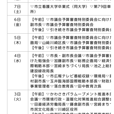
7日
▽市立看護大学卒業式（同大学）▽第79回車
（土）
所）
6日
【午前】▽市議会予算審査特別委員会に向けた
（金）
副市長▽市議会予算審査特別委員会
【午後】▽引き続き市議会予算審査特別委員会
5日
【午前】▽市議会予算審査特別委員会に向けた
（木）
画局▽山﨑川崎区長▽市議会予算審査特別委員
【午後】▽引き続き市議会予算審査特別委員会
4日
【午前】▽市長・副市長会議▽市議会予算審査
（水）
けた勉強会▽加藤副市長▽総務企画局▽経済労
際戦略本部▽宮崎まちづくり局長▽池之上総務
建設緑政局長
【午後】▽市広報テレビ番組収録▽環境局▽藤
村副市長▽玉井臨海部国際戦略本部長▽財政局
事業管理者▽落合教育長▽田中教育次長
3日
【午前】▽かわさきパラムーブメント推進本部
（火）
会議▽市環境行政・温暖化対策推進総合調整会
▽田邉経済労働局長▽藤倉副市長▽宮崎まちづ
市民文化局長▽川崎区役所