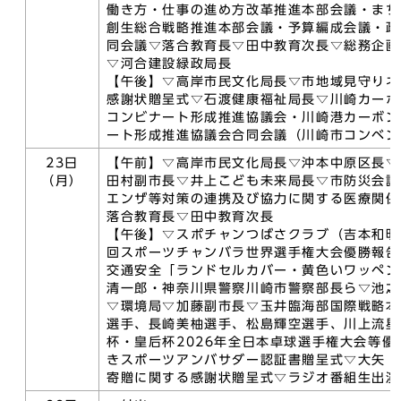
働き方・仕事の進め方改革推進本部会議・まち
創生総合戦略推進本部会議・予算編成会議・政
同会議▽落合教育長▽田中教育次長▽総務企画
▽河合建設緑政局長
【午後】▽高岸市民文化局長▽市地域見守りネ
感謝状贈呈式▽石渡健康福祉局長▽川崎カーボ
コンビナート形成推進協議会・川崎港カーボン
ート形成推進協議会合同会議（川崎市コンベン
23日
【午前】▽高岸市民文化局長▽沖本中原区長▽
（月）
田村副市長▽井上こども未来局長▽市防災会議
エンザ等対策の連携及び協力に関する医療関係
落合教育長▽田中教育次長
【午後】▽スポチャンつばさクラブ（吉本和明
回スポーツチャンバラ世界選手権大会優勝報告
交通安全「ランドセルカバー・黄色いワッペン
清一郎・神奈川県警察川崎市警察部長ら▽池之
▽環境局▽加藤副市長▽玉井臨海部国際戦略本
選手、長崎美柚選手、松島輝空選手、川上流星
杯・皇后杯2026年全日本卓球選手権大会等優
きスポーツアンバサダー認証書贈呈式▽大矢 
寄贈に関する感謝状贈呈式▽ラジオ番組生出演