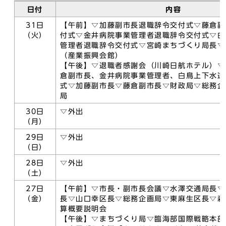
日付
内容
31日
【午前】▽加藤副市長退職辞令交付式▽藤倉副
（火）
付式▽金井病院事業管理者退職辞令交付式▽白
管理者退職辞令交付式▽宮崎まちづくり局長▽
（産業振興会館）
【午後】▽退職者感謝会（川崎日航ホテル）▽
倉副市長、金井病院事業管理者、白鳥上下水道
式▽加藤副市長▽藤倉副市長▽財政局▽総務企
局
30日
▽外出
（月）
29日
▽外出
（日）
28日
▽外出
（土）
27日
【午前】▽市長・副市長会議▽水澤交通局長▽
（金）
長▽山口幸区長▽総務企画局▽東麻生区長▽森
算概要説明会
【午後】▽まちづくり局▽臨海部国際戦略本部