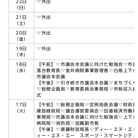
22日
▽外出
（日）
21日
▽外出
（土）
20日
▽外出
（金）
19日
▽外出
（木）
18日
【午前】▽市議会本会議に向けた勉強会▽市長
（水）
落合教育長▽金井病院事業管理者▽白鳥上下水
市議会本会議
【午後】▽引き続き市議会本会議▽まちづくり
▽総務企画局▽教育委員会事務局▽市税収入確
式
17日
【午前】▽総務企画局▽定例局長会議▽財政局
（火）
建設緑政局▽議会運営委員会▽田邉経済労働局
事務局▽市議会本会議に向けた勉強会▽上下水
病院局▽消防局▽加藤副市長
【午後】▽斎藤財政局長▽ディー・エヌ・エー
ィー・エヌ・エー スポーツ・スマートシティ