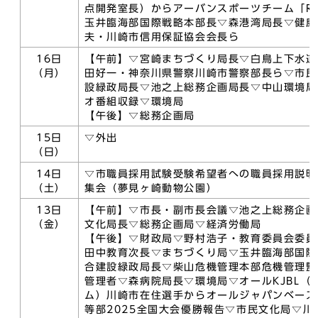
点開発室長）からアーバンスポーツチーム「R
玉井臨海部国際戦略本部長▽森港湾局長▽健康
夫・川崎市信用保証協会会長ら
16日
【午前】▽宮崎まちづくり局長▽白鳥上下水道
（月）
田好一・神奈川県警察川崎市警察部長ら▽市民
設緑政局長▽池之上総務企画局長▽中山環境局
オ番組収録▽環境局
【午後】▽総務企画局
15日
▽外出
（日）
14日
▽市職員採用試験受験希望者への職員採用説明
（土）
集会（夢見ヶ崎動物公園）
13日
【午前】▽市長・副市長会議▽池之上総務企画
（金）
文化局長▽総務企画局▽経済労働局
【午後】▽財政局▽野村浩子・教育委員会委員
田中教育次長▽まちづくり局▽玉井臨海部国際
合建設緑政局長▽柴山危機管理本部危機管理監
管理者▽森病院局長▽環境局▽オールKJBL（
ム）川崎市在住選手からオールジャパンベース
等部2025全国大会優勝報告▽市民文化局▽川