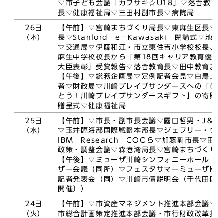
▽市子ども会議「カワサキ☆U18」▽落合教
長▽健康福祉局▽三田村副市長▽病院局
26日
【午前】▽宮崎まちづくり局長▽東麻生区長▽
（木）
長▽Stanford e－Kawasaki 閉講式
▽交通局▽伊藤和江・市立東住吉小学校校長、
麻生中学校校長から「第18回キャリア教育優
大臣表彰」受賞報告▽落合教育長▽田中教育次
【午後】▽総務企画局▽定例記者会見▽白鳥上
者▽財政局▽川崎ブレイブサンダースへの「に
とう！川崎ブレイブサンダースギフト」の寄贈
贈呈式▽健康福祉局
25日
【午前】▽市長・副市長会議▽露口哲男・J＆
（水）
▽玉井臨海部国際戦略本部長▽ジェフリー・ウ
IBM Research COOら▽加藤副市長▽
政策・調整会議▽森港湾局長▽宮崎まちづくり
【午後】▽ミューザ川崎シンフォニーホール 
ザー会議（同所）▽フェスタサマーミューザKAW
記者発表会（同）▽川崎市債説明会（千代田区
開催〕）
24日
【午前】▽市資産マネジメント推進本部会議▽
（火）
市総合計画策定推進本部会議・市行財政改革推