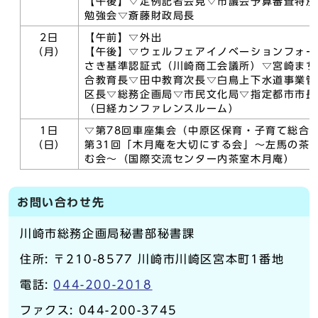
【午後】▽定例記者会見▽市議会予算審査特別
勉強会▽斎藤財政局長
2日
【午前】▽外出
（月）
【午後】▽ウェルフェアイノベーションフォーラ
さき基準認証式（川崎商工会議所）▽宮崎まち
合教育長▽田中教育次長▽白鳥上下水道事業管
区長▽総務企画局▽市民文化局▽指定都市市長
（日経カンファレンスルーム）
1日
▽第78回車座集会（中原区保育・子育て総合
（日）
第31回「木月庵を大切にする会」～左馬の茶
む会～（国際交流センター内茶室木月庵）
お問い合わせ先
川崎市総務企画局秘書部秘書課
住所: 〒210-8577 川崎市川崎区宮本町1番地
電話:
044-200-2018
ファクス: 044-200-3745