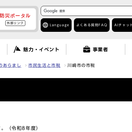
防災ポータル
外部リンク
Language
よくある質問
FAQ
AIチャッ
て
魅力・イベント
事業者
のあらまし
市民生活と市税
川崎市の市税
す。（令和8年度）