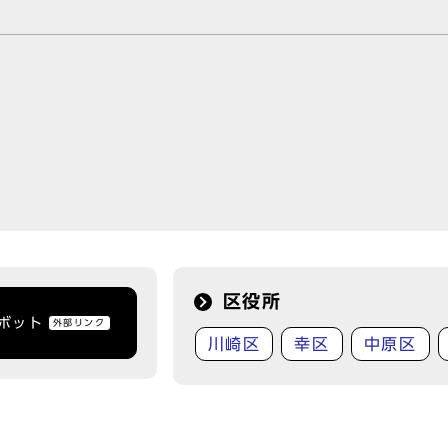
区役所
トボット
外部リンク
川崎区
幸区
中原区