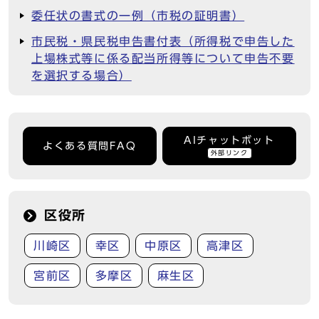
委任状の書式の一例（市税の証明書）
市民税・県民税申告書付表（所得税で申告した
上場株式等に係る配当所得等について申告不要
を選択する場合）
AIチャットボット
よくある質問FAQ
外部リンク
区役所
川崎区
幸区
中原区
高津区
宮前区
多摩区
麻生区