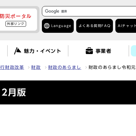
防災ポータル
外部リンク
Language
よくある質問
FAQ
AIチャッ
て
魅力・イベント
事業者
・行財政改革
財政
財政のあらまし
財政のあらまし令和元
2月版