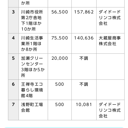
か所
3
川崎市役所
56,500
157,862
ダイドード
第2庁舎地
リンコ株式
下1階ほか
会社
10か所
4
川崎生活事
75,500
140,636
大蔵屋商事
業所1階ほ
株式会社
か8か所
5
加瀬クリー
20,000
不調
ンセンター
3階ほか5か
所
6
王禅寺エコ
500
不調
暮らし環境
館4階
7
浅野町工場
500
10,081
ダイドード
会館
リンコ株式
会社