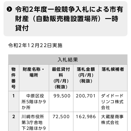
令和2年度一般競争入札による市有
財産（自動販売機設置場所）一時
貸付
令和2年12月22日実施
入札結果
物
財産名称・
最低貸付
落札金額
落札候補者
件
場所
料
(円/月)
番
(円/月)
(税抜)
号
(税抜)
1
中原区役
99,500
200,701
ダイドード
所5階ほか9
リンコ株式
か所
会社
2
川崎市役所
72,500
162,986
大蔵屋商事
第3庁舎地
株式会社
下2階ほか9