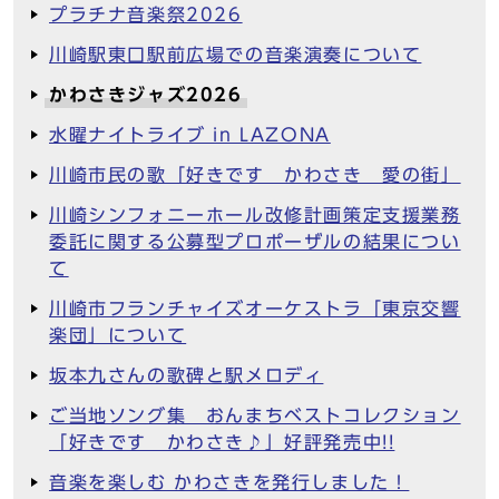
プラチナ音楽祭2026
川崎駅東口駅前広場での音楽演奏について
かわさきジャズ2026
水曜ナイトライブ in LAZONA
川崎市民の歌「好きです かわさき 愛の街」
川崎シンフォニーホール改修計画策定支援業務
委託に関する公募型プロポーザルの結果につい
て
川崎市フランチャイズオーケストラ「東京交響
楽団」について
坂本九さんの歌碑と駅メロディ
ご当地ソング集 おんまちベストコレクション
「好きです かわさき♪」好評発売中!!
音楽を楽しむ かわさきを発行しました！