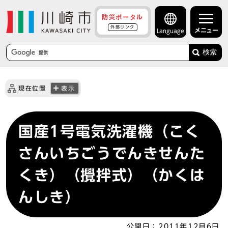
防災ポータル
外部リンク
メニュー
Language
検索
現在位置
表示
国産1号電気洗濯機（こく
さんいちごうでんきせんた
くき）（攪拌式）（かくは
んしき）
公開日：
2011年12月6日