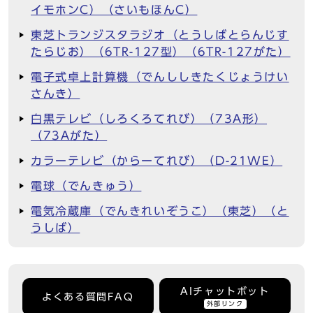
イモホンC）（さいもほんC）
東芝トランジスタラジオ（とうしばとらんじす
たらじお）（6TR-127型）（6TR-127がた）
電子式卓上計算機（でんししきたくじょうけい
さんき）
白黒テレビ（しろくろてれび）（73A形）
（73Aがた）
カラーテレビ（からーてれび）（D-21WE）
電球（でんきゅう）
電気冷蔵庫（でんきれいぞうこ）（東芝）（と
うしば）
AIチャットボット
よくある質問FAQ
外部リンク