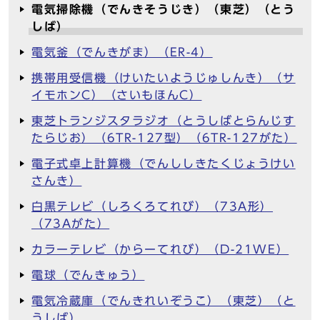
電気掃除機（でんきそうじき）（東芝）（とう
しば）
電気釜（でんきがま）（ER-4）
携帯用受信機（けいたいようじゅしんき）（サ
イモホンC）（さいもほんC）
東芝トランジスタラジオ（とうしばとらんじす
たらじお）（6TR-127型）（6TR-127がた）
電子式卓上計算機（でんししきたくじょうけい
さんき）
白黒テレビ（しろくろてれび）（73A形）
（73Aがた）
カラーテレビ（からーてれび）（D-21WE）
電球（でんきゅう）
電気冷蔵庫（でんきれいぞうこ）（東芝）（と
うしば）