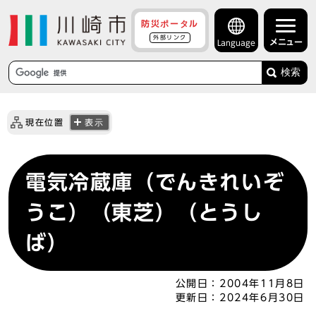
防災ポータル
外部リンク
メニュー
Language
検索
現在位置
表示
電気冷蔵庫（でんきれいぞ
うこ）（東芝）（とうし
ば）
公開日：
2004年11月8日
更新日：
2024年6月30日