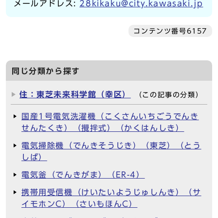
メールアドレス:
28kikaku@city.kawasaki.jp
コンテンツ番号6157
同じ分類から探す
住：東芝未来科学館（幸区）
（この記事の分類）
国産1号電気洗濯機（こくさんいちごうでんき
せんたくき）（攪拌式）（かくはんしき）
電気掃除機（でんきそうじき）（東芝）（とう
しば）
電気釜（でんきがま）（ER-4）
携帯用受信機（けいたいようじゅしんき）（サ
イモホンC）（さいもほんC）