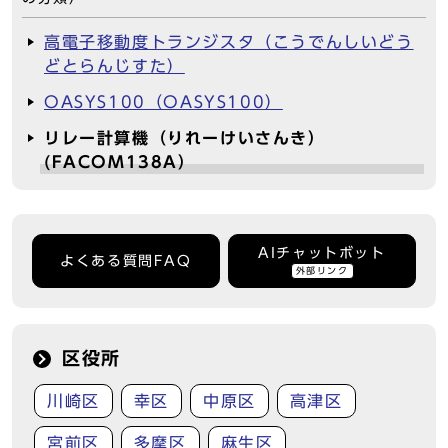
高電子移動度トランジスタ（こうでんしいどう
どとらんじすた）
OASYS100（OASYS100）
リレー計算機（りれーけいさんき）
(FACOM138A）
AIチャットボット
よくある質問FAQ
外部リンク
区役所
川崎区
幸区
中原区
高津区
宮前区
多摩区
麻生区