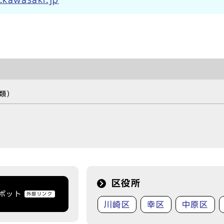
.kawasaki.jp
類）
区役所
トボット
外部リンク
川崎区
幸区
中原区