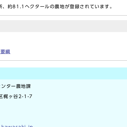
所、約81.1ヘクタールの農地が登録されています。
施要綱
センター農地課
区梶ヶ谷2-1-7