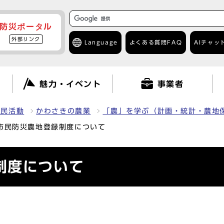
防災ポータル
外部リンク
Language
よくある質問
FAQ
AIチャッ
て
魅力・イベント
事業者
市民活動
かわさきの農業
「農」を学ぶ（計画・統計・農地
市民防災農地登録制度について
制度について