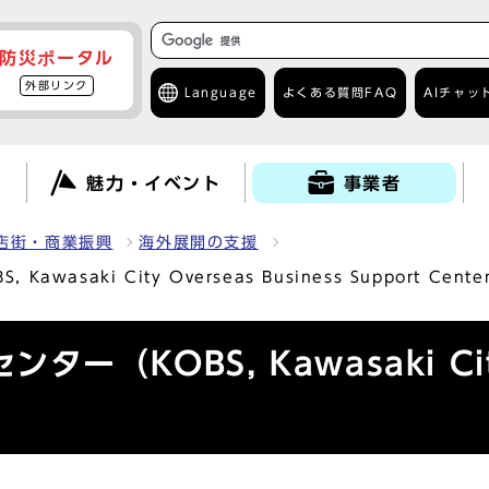
防災ポータル
外部リンク
Language
よくある質問
FAQ
AIチャッ
て
魅力・イベント
事業者
店街・商業振興
海外展開の支援
asaki City Overseas Business Support Cente
KOBS, Kawasaki City O