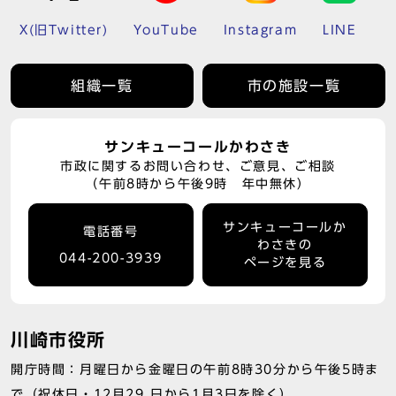
X(旧Twitter)
YouTube
Instagram
LINE
組織一覧
市の施設一覧
サンキューコールかわさき
市政に関するお問い合わせ、ご意見、ご相談
（午前8時から午後9時 年中無休）
サンキューコールか
電話番号
わさきの
044-200-3939
ページを見る
川崎市役所
開庁時間：月曜日から金曜日の午前8時30分から午後5時ま
で（祝休日・12月29 日から1月3日を除く）