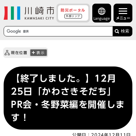
防災ポータル
外部リンク
メニュー
Language
検索
現在位置
表示
【終了しました。】12月
25日「かわさきそだち」
PR会・冬野菜編を開催しま
す！
公開日：
2024年12月11日