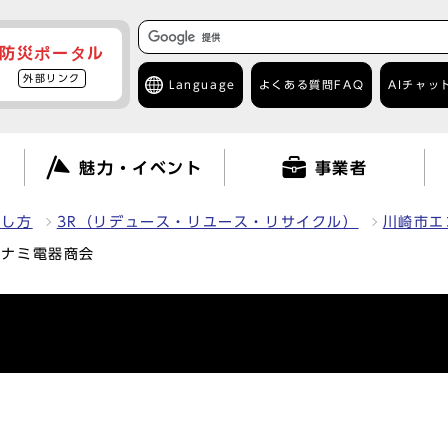
防災ポータル
外部リンク
Language
よくある質問
FAQ
AIチャッ
て
魅力・イベント
事業者
出し方
3R（リデュース・リユース・リサイクル）
川崎市エ
ミナミ電器商会