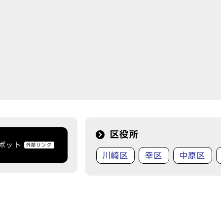
区役所
トボット
外部リンク
川崎区
幸区
中原区