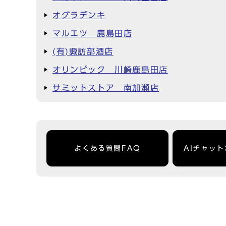
オグラデンキ
マルエツ 鹿島田店
(有)諏訪部酒店
オリンピック 川崎鹿島田店
サミットストア 南加瀬店
よくある質問FAQ
AIチャッ