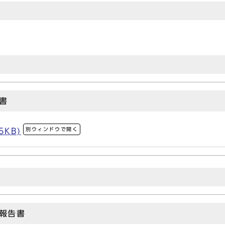
書
別ウィンドウで開く
5KB)
報告書