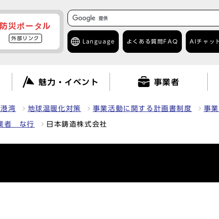
防災ポータル
外部リンク
Language
よくある質問
FAQ
AIチャッ
て
魅力・イベント
事業者
・港湾
地球温暖化対策
事業活動に関する計画書制度
事業
業者 な行
日本鋳造株式会社