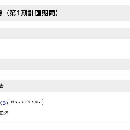
書（第1期計画期間）
書
別ウィンドウで開く
KB)
正済