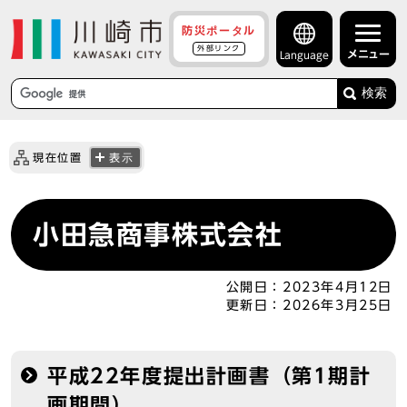
防災ポータル
外部リンク
メニュー
Language
検索
現在位置
表示
小田急商事株式会社
公開日：
2023年4月12日
更新日：
2026年3月25日
平成22年度提出計画書（第1期計
画期間）