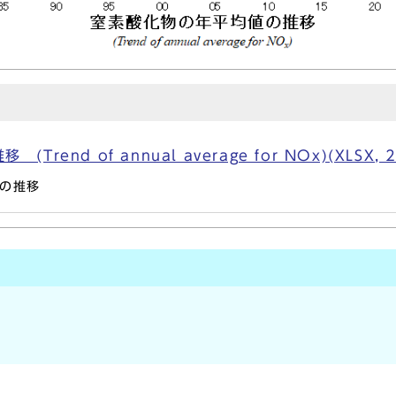
end of annual average for NOx)(XLSX, 2
の推移