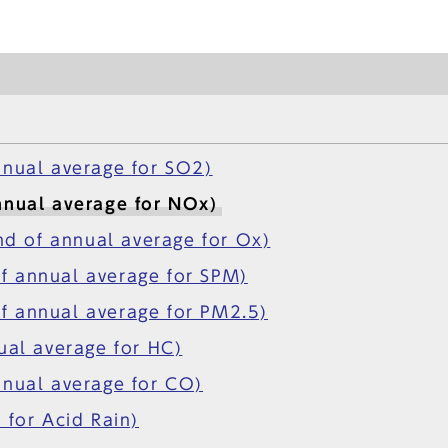
l average for SO2)
l average for NOx)
annual average for Ox)
nual average for SPM)
ual average for PM2.5)
 average for HC)
l average for CO)
or Acid Rain)