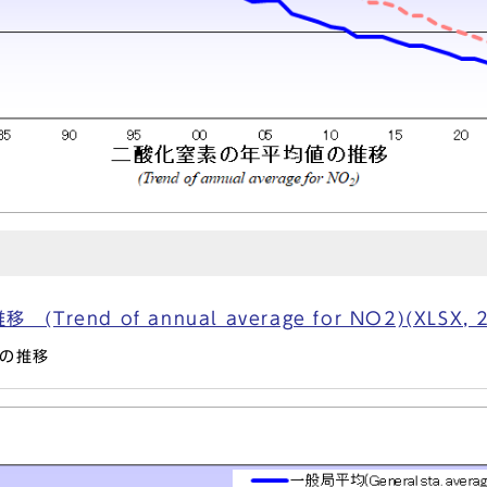
end of annual average for NO2)(XLSX, 2
の推移