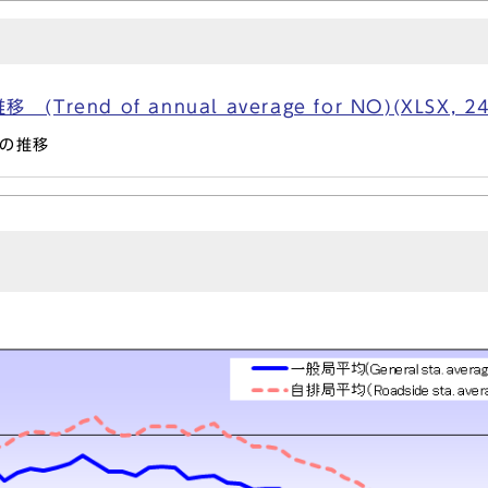
end of annual average for NO)(XLSX, 24
の推移