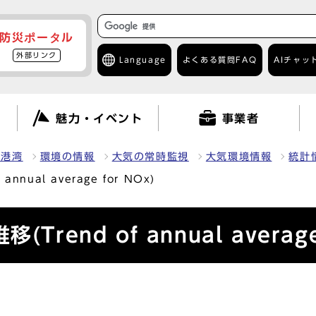
防災ポータル
外部リンク
Language
よくある質問
FAQ
AIチャッ
て
魅力・イベント
事業者
・港湾
環境の情報
大気の常時監視
大気環境情報
統計
nual average for NOx)
end of annual average 