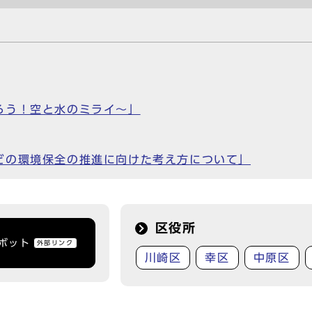
ろう！空と水のミライ～」
どの環境保全の推進に向けた考え方について」
区役所
トボット
外部リンク
川崎区
幸区
中原区