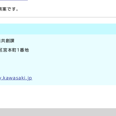
素案です。
境共創課
崎区宮本町1番地
y.kawasaki.jp