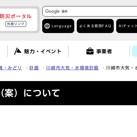
防災ポータル
外部リンク
Language
よくある質問
FAQ
AIチャッ
て
魅力・イベント
事業者
境・みどり
計画
川崎市大気・水環境計画
川崎市大気・
（案）について