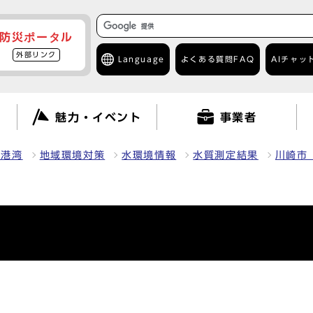
防災ポータル
外部リンク
Language
よくある質問
FAQ
AIチャッ
て
魅力・イベント
事業者
・港湾
地域環境対策
水環境情報
水質測定結果
川崎市