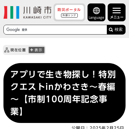
防災ポータル
外部リンク
メニュー
Language
検索
現在位置
表示
アプリで生き物探し！特別
クエストinかわさき～春編
～【市制100周年記念事
業】
公開日：
2025年2月25日