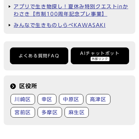
アプリで生き物探し！夏休み特別クエストinか
わさき【市制100周年記念プレ事業】
みんなで生きものしらべKAWASAKI
AIチャットボット
よくある質問FAQ
外部リンク
区役所
川崎区
幸区
中原区
高津区
宮前区
多摩区
麻生区